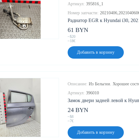
Артикул:
395816_1
Номер запчасти:
20210406,202104060
Радиатор EGR к Hyundai i30, 2021
61 BYN
~$20
~18€
Добавить в корзину
Описание:
Из Бельгии. Хорошее состо
Артикул:
396010
Замок двери задней левой к Hyund
24 BYN
~$8
~7€
Добавить в корзину