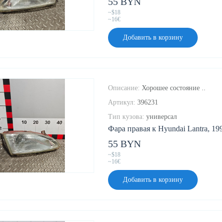
55 BYN
~$18
~16€
Добавить в корзину
Описание:
Хорошее состояние ..
Артикул:
396231
Тип кузова:
универсал
Фара правая к Hyundai Lantra, 199
55 BYN
~$18
~16€
Добавить в корзину