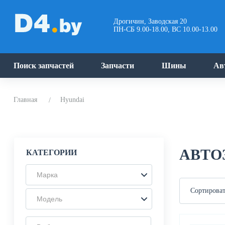
Дрогичин, Заводская 20
ПН-СБ 9.00-18.00, ВС 10.00-13.00
Поиск запчастей
Запчасти
Шины
Ав
Главная
Hyundai
АВТО
КАТЕГОРИИ
Марка
Сортироват
Модель