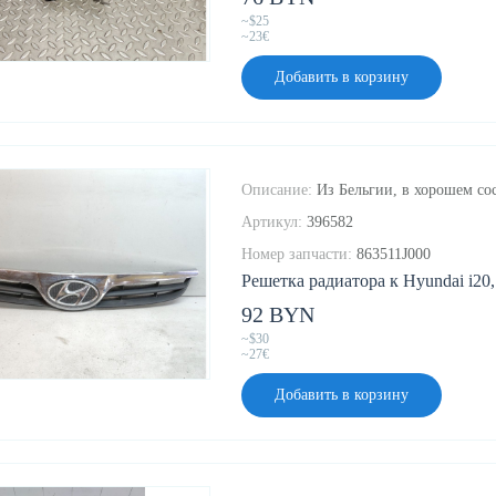
~$25
~23€
Добавить в корзину
Описание:
Из Бельгии, в хорошем сос
Артикул:
396582
Номер запчасти:
863511J000
Решетка радиатора к Hyundai i20,
92 BYN
~$30
~27€
Добавить в корзину