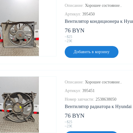
Описание:
Хорошее состояние..
Артикул:
395450
Вентилятор кондиционера к Hyun
76 BYN
~$25
~23€
Добавить в корзину
Описание:
Хорошее состояние..
Артикул:
395451
Номер запчасти:
2538638050
Вентилятор радиатора к Hyundai 
76 BYN
~$25
~23€