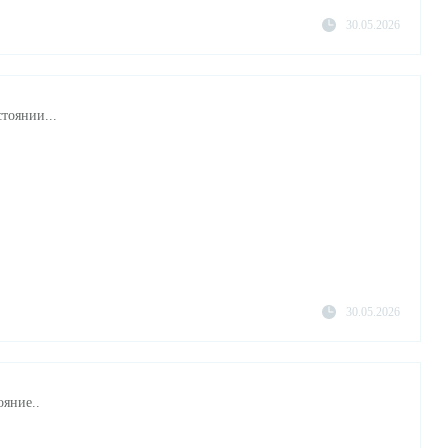
30.05.2026
тоянии...
30.05.2026
ояние..