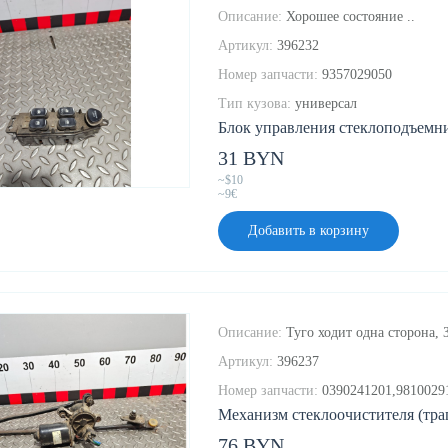
Описание:
Хорошее состояние ..
Артикул:
396232
Номер запчасти:
9357029050
Тип кузова:
универсал
Блок управления стеклоподъемник
31 BYN
~$10
~9€
Добавить в корзину
Описание:
Туго ходит одна сторона,
Артикул:
396237
Номер запчасти:
0390241201,9810029
Механизм стеклоочистителя (трап
76 BYN