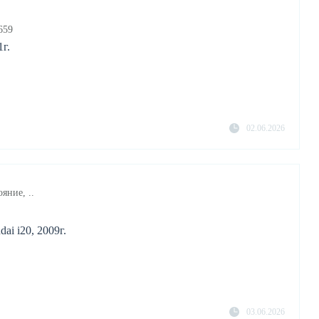
659
г.
02.06.2026
яние, ..
ai i20, 2009г.
03.06.2026