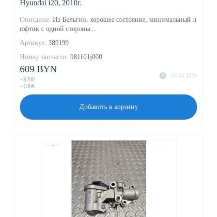
Hyundai i20, 2010г.
Описание:
Из Бельгии, хорошее состояние, минимальный л
юфтик с одной стороны ..
Артикул:
389199
Номер запчасти:
981101j000
609 BYN
24.04.2026
~$200
~180€
Добавить в корзину