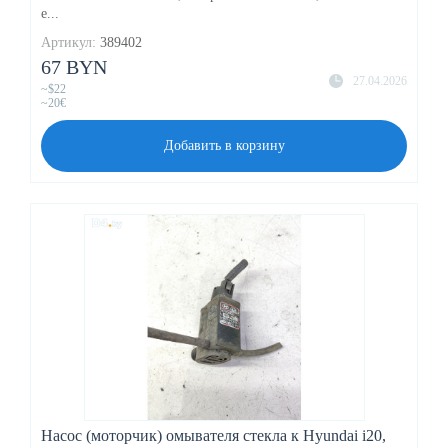
е...
Артикул:
389402
67 BYN
27.04.2026
~$22
~20€
Добавить в корзину
Насос (моторчик) омывателя стекла к Hyundai i20,