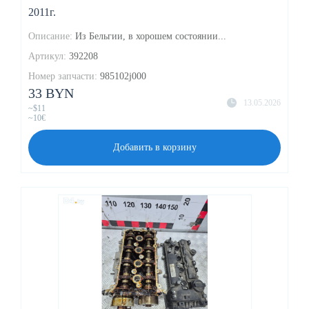
2011г.
Описание:
Из Бельгии, в хорошем состоянии...
Артикул:
392208
Номер запчасти:
985102j000
33 BYN
13.05.2026
~$11
~10€
Добавить в корзину