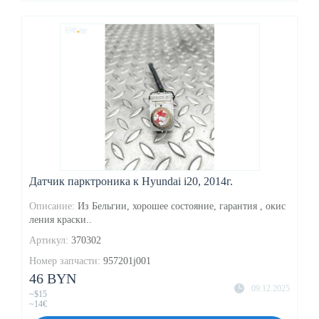
Датчик парктроника к Hyundai i20, 2014г.
Описание:
Из Бельгии, хорошее состояние, гарантия , окис
ления краски..
Артикул:
370302
Номер запчасти:
957201j001
46 BYN
09.12.2025
~$15
~14€