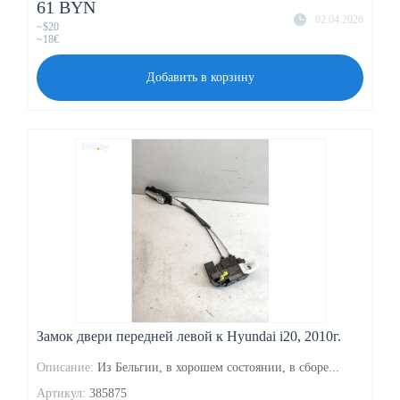
61 BYN
02.04.2026
~$20
~18€
Добавить в корзину
Замок двери передней левой к Hyundai i20, 2010г.
Описание:
Из Бельгии, в хорошем состоянии, в сборе...
Артикул:
385875