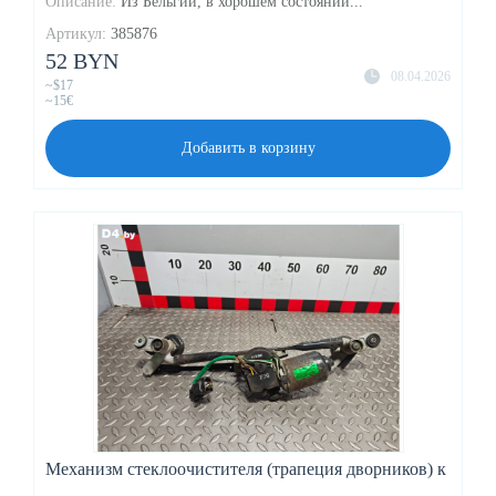
Описание:
Из Бельгии, в хорошем состоянии...
Артикул:
385876
52 BYN
08.04.2026
~$17
~15€
Добавить в корзину
Механизм стеклоочистителя (трапеция дворников) к