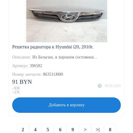
Решетка радиатора к Hyundai i20, 2010г.
Описание:
Из Бельгии, в хорошем состоянии...
Артикул:
396582
Номер запчасти:
863511J000
91 BYN
06.06.2026
~$30
~27€
Добавить в корзину
2
4
5
6
9
>
>|
8