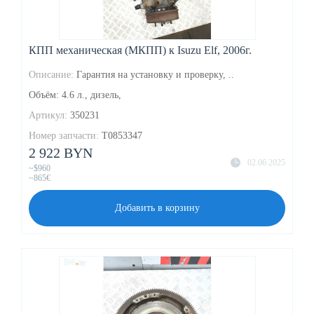
КПП механическая (МКПП) к Isuzu Elf, 2006г.
Описание:
Гарантия на установку и проверку, ..
Объём: 4.6 л., дизель,
Артикул:
350231
Номер запчасти:
T0853347
2 922 BYN
02.06.2025
~$960
~865€
Добавить в корзину