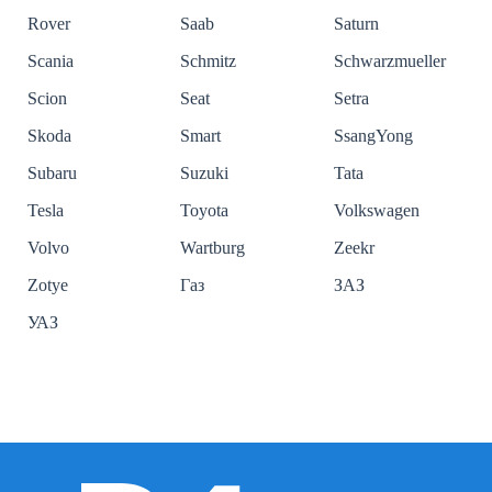
Rover
Saab
Saturn
Scania
Schmitz
Schwarzmueller
Scion
Seat
Setra
Skoda
Smart
SsangYong
Subaru
Suzuki
Tata
Tesla
Toyota
Volkswagen
Volvo
Wartburg
Zeekr
Zotye
Газ
ЗАЗ
УАЗ