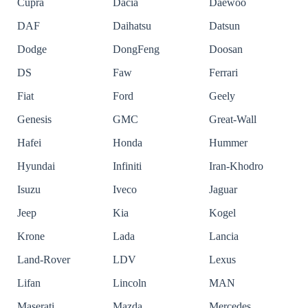
Cupra
Dacia
Daewoo
DAF
Daihatsu
Datsun
Dodge
DongFeng
Doosan
DS
Faw
Ferrari
Fiat
Ford
Geely
Genesis
GMC
Great-Wall
Hafei
Honda
Hummer
Hyundai
Infiniti
Iran-Khodro
Isuzu
Iveco
Jaguar
Jeep
Kia
Kogel
Krone
Lada
Lancia
Land-Rover
LDV
Lexus
Lifan
Lincoln
MAN
Maserati
Mazda
Mercedes