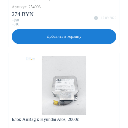
Артикул:
254906
274 BYN
17.09.2022
~$90
~81€
Добавить в корзину
Блок AirBag к Hyundai Atos, 2000г.