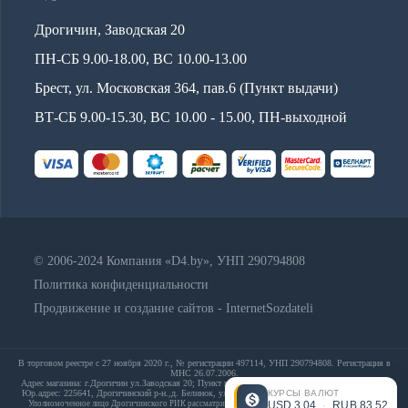
Дрогичин, Заводская 20
ПН-СБ 9.00-18.00, ВС 10.00-13.00
Брест, ул. Московская 364, пав.6 (Пункт выдачи)
ВТ-СБ 9.00-15.30, ВС 10.00 - 15.00, ПН-выходной
© 2006-2024 Компания «D4.by», УНП 290794808
Политика конфиденциальности
Продвижение и создание сайтов - InternetSozdateli
В торговом реестре с 27 ноября 2020 г., № регистрации 497114, УНП 290794808. Регистрация в
МНС 26.07.2006.
Адрес магазина: г.Дрогичин ул.Заводская 20; Пункт выдачи: Брест, ул. Московская 364, пав.6;
КУРСЫ ВАЛЮТ
Юр.адрес: 225641, Дрогичинский р-н.,д. Белинок, ул. Набережная,д. 13А; E-mail: info@d4.by
USD
3.04
·
RUB
83.52
Уполномоченное лицо Дрогичинского РИК рассматривать обращения покупателя: 80164420813,