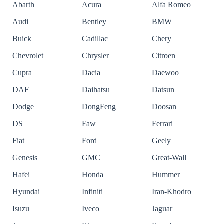
Abarth
Acura
Alfa Romeo
Audi
Bentley
BMW
Buick
Cadillac
Chery
Chevrolet
Chrysler
Citroen
Cupra
Dacia
Daewoo
DAF
Daihatsu
Datsun
Dodge
DongFeng
Doosan
DS
Faw
Ferrari
Fiat
Ford
Geely
Genesis
GMC
Great-Wall
Hafei
Honda
Hummer
Hyundai
Infiniti
Iran-Khodro
Isuzu
Iveco
Jaguar