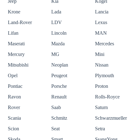
Jeep
Kia
Kogel
Krone
Lada
Lancia
Land-Rover
LDV
Lexus
Lifan
Lincoln
MAN
Maserati
Mazda
Mercedes
Mercury
MG
Mini
Mitsubishi
Neoplan
Nissan
Opel
Peugeot
Plymouth
Pontiac
Porsche
Proton
Ravon
Renault
Rolls-Royce
Rover
Saab
Saturn
Scania
Schmitz
Schwarzmueller
Scion
Seat
Setra
Skoda
Smart
SsangYong