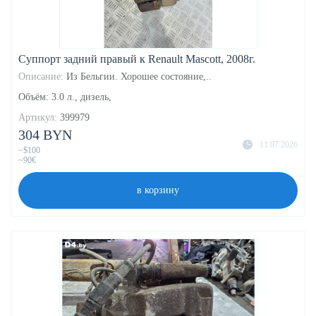
Суппорт задний правый к Renault Mascott, 2008г.
Описание:
Из Бельгии. Хорошее состояние,..
Объём: 3.0 л., дизель,
Артикул:
399979
304 BYN
11.07.2026
~$100
~90€
в корзину