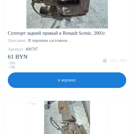
Суппорт задний правый к Renault Scenic, 2001г.
Описание:
В хорошем состоянии ..
Артикул:
400787
61 BYN
18.07.2026
~$20
~18€
в корзину