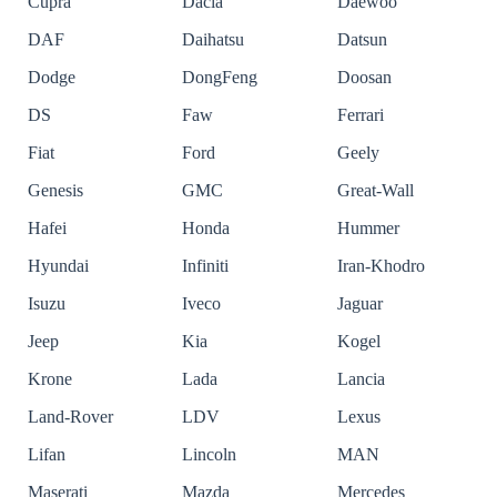
Cupra
Dacia
Daewoo
DAF
Daihatsu
Datsun
Dodge
DongFeng
Doosan
DS
Faw
Ferrari
Fiat
Ford
Geely
Genesis
GMC
Great-Wall
Hafei
Honda
Hummer
Hyundai
Infiniti
Iran-Khodro
Isuzu
Iveco
Jaguar
Jeep
Kia
Kogel
Krone
Lada
Lancia
Land-Rover
LDV
Lexus
Lifan
Lincoln
MAN
Maserati
Mazda
Mercedes