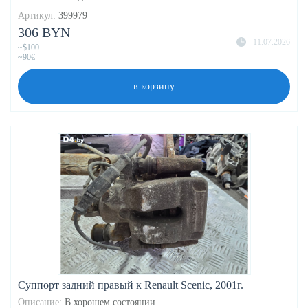
Артикул:
399979
306 BYN
11.07.2026
~$100
~90€
в корзину
Суппорт задний правый к Renault Scenic, 2001г.
Описание:
В хорошем состоянии ..