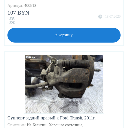
Артикул:
400812
107 BYN
18.07.2026
~$35
~32€
в корзину
Суппорт задний правый к Ford Transit, 2011г.
Описание:
Из Бельгии. Хорошее состояние, ..