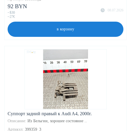
92 BYN
08.07.2026
~$30
~27€
в корзину
Суппорт задний правый к Audi A4, 2000г.
Описание:
Из Бельгии, хорошее состояние ..
Артикул:
399359_3