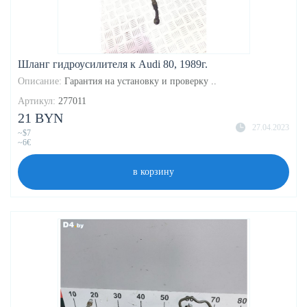
Шланг гидроусилителя к Audi 80, 1989г.
Описание:
Гарантия на установку и проверку ..
Артикул:
277011
21 BYN
27.04.2023
~$7
~6€
в корзину