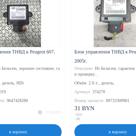
ления ТНВД к Peugeot 607,
Блок управления ТНВД к Peug
2005г.
 Бельгии, хорошее состояние, га
Описание:
Из Бельгии, гарантия
и проверку...
, дизель, HDi
Объём: 2.0 л., дизель,
019
Артикул:
374270
ти:
9647428280
Номер запчасти:
09733309901
31 BYN
17.10.2025
~$10
~9€
в корзину
в корзину