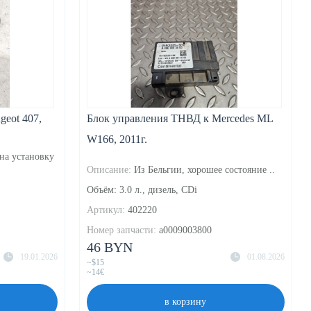
eot 407,
Блок управления ТНВД к Mercedes ML
W166, 2011г.
 на установку
Описание:
Из Бельгии, хорошее состояние ..
Объём: 3.0 л., дизель, CDi
Артикул:
402220
Номер запчасти:
a0009003800
46 BYN
19.01.2026
01.08.2026
~$15
~14€
в корзину