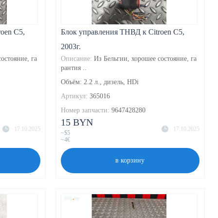
oen C5,
Блок управления ТНВД к Citroen C5,
2003г.
остояние, га
Описание:
Из Бельгии, хорошее состояние, га
рантия ..
Объём: 2.2 л., дизель, HDi
Артикул:
365016
Номер запчасти:
9647428280
15 BYN
17.10.2025
17.10.2025
~$5
~4€
в корзину