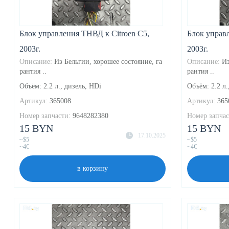
Блок управления ТНВД к Citroen C5,
Блок управл
2003г.
2003г.
Описание:
Из Бельгии, хорошее состояние, га
Описание:
Из
рантия ..
рантия ..
Объём: 2.2 л., дизель, HDi
Объём: 2.2 л.
Артикул:
365008
Артикул:
365
Номер запчасти:
9648282380
Номер запчас
15 BYN
15 BYN
17.10.2025
~$5
~$5
~4€
~4€
в корзину