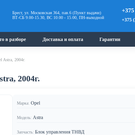
+375
Брест, ул. Московская 364, пав.6 (Пункт выдачи)
ВТ-СБ 9.00-15.30, ВС 10.00 - 15.00, ПН-выходной
+375 (
то в разборе
Доставка и оплата
Гарантии
 Astra, 2004г.
ra, 2004г.
Opel
Марка:
Astra
Модель:
Блок управления ТНВД
Запчасть: