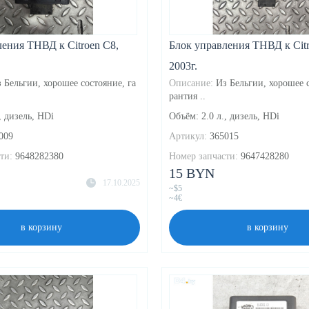
ения ТНВД к Citroen C8,
Блок управления ТНВД к Citr
2003г.
 Бельгии, хорошее состояние, га
Описание:
Из Бельгии, хорошее с
рантия ..
, дизель, HDi
Объём: 2.0 л., дизель, HDi
009
Артикул:
365015
ти:
9648282380
Номер запчасти:
9647428280
15 BYN
17.10.2025
~$5
~4€
в корзину
в корзину