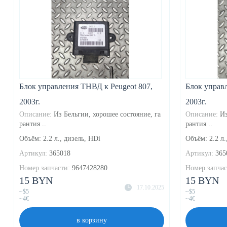
Блок управления ТНВД к Peugeot 807,
Блок управ
2003г.
2003г.
Описание:
Из Бельгии, хорошее состояние, га
Описание:
Из
рантия ..
рантия ..
Объём: 2.2 л., дизель, HDi
Объём: 2.2 л.
Артикул:
365018
Артикул:
365
Номер запчасти:
9647428280
Номер запчас
15 BYN
15 BYN
17.10.2025
~$5
~$5
~4€
~4€
в корзину