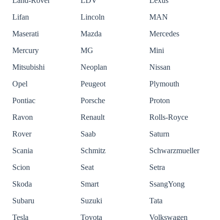
Land-Rover
LDV
Lexus
Lifan
Lincoln
MAN
Maserati
Mazda
Mercedes
Mercury
MG
Mini
Mitsubishi
Neoplan
Nissan
Opel
Peugeot
Plymouth
Pontiac
Porsche
Proton
Ravon
Renault
Rolls-Royce
Rover
Saab
Saturn
Scania
Schmitz
Schwarzmueller
Scion
Seat
Setra
Skoda
Smart
SsangYong
Subaru
Suzuki
Tata
Tesla
Toyota
Volkswagen