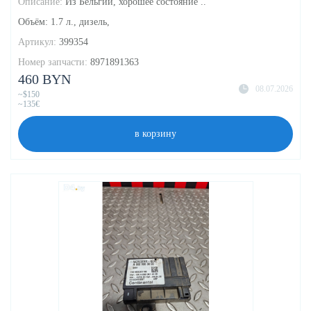
Описание:
Из Бельгии, хорошее состояние ..
Объём: 1.7 л., дизель,
Артикул:
399354
Номер запчасти:
8971891363
460 BYN
08.07.2026
~$150
~135€
в корзину