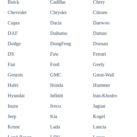
Buick
Cadillac
Chery
Chevrolet
Chrysler
Citroen
Cupra
Dacia
Daewoo
DAF
Daihatsu
Datsun
Dodge
DongFeng
Doosan
DS
Faw
Ferrari
Fiat
Ford
Geely
Genesis
GMC
Great-Wall
Hafei
Honda
Hummer
Hyundai
Infiniti
Iran-Khodro
Isuzu
Iveco
Jaguar
Jeep
Kia
Kogel
Krone
Lada
Lancia