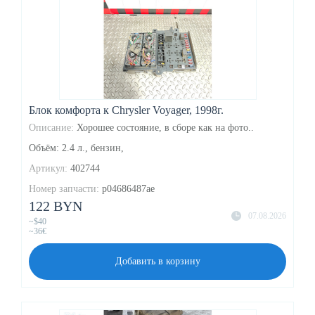
Блок комфорта к Chrysler Voyager, 1998г.
Описание:
Хорошее состояние, в сборе как на фото..
Объём: 2.4 л., бензин,
Артикул:
402744
Номер запчасти:
p04686487ae
122 BYN
07.08.2026
~$40
~36€
Добавить в корзину