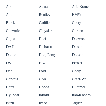
Abarth
Acura
Alfa Romeo
Audi
Bentley
BMW
Buick
Cadillac
Chery
Chevrolet
Chrysler
Citroen
Cupra
Dacia
Daewoo
DAF
Daihatsu
Datsun
Dodge
DongFeng
Doosan
DS
Faw
Ferrari
Fiat
Ford
Geely
Genesis
GMC
Great-Wall
Hafei
Honda
Hummer
Hyundai
Infiniti
Iran-Khodro
Isuzu
Iveco
Jaguar