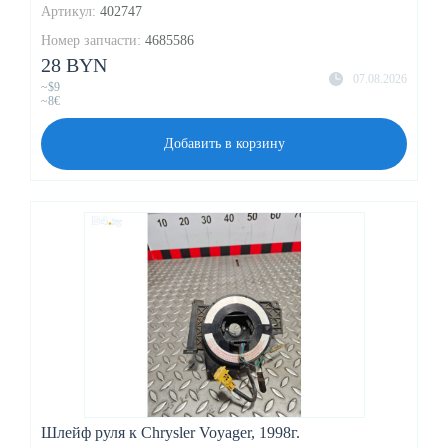
Артикул:
402747
Номер запчасти:
4685586
28 BYN
07.08.2026
~$9
~8€
Добавить в корзину
Шлейф руля к Chrysler Voyager, 1998г.