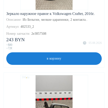
Зеркало наружное правое к Volkswagen Crafter, 2016г.
Описание:
Из Бельгии, мелкие царапинки, 2 контакта..
Артикул:
402533_2
Номер запчасти:
2e3857508
243 BYN
05.08.2026
~$80
~72€
в корзину