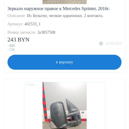
Зеркало наружное правое к Mercedes Sprinter, 2016г.
Описание:
Из Бельгии, мелкие царапинки, 2 контакта..
Артикул:
402533_1
Номер запчасти:
2e3857508
243 BYN
05.08.2026
~$80
~72€
в корзину