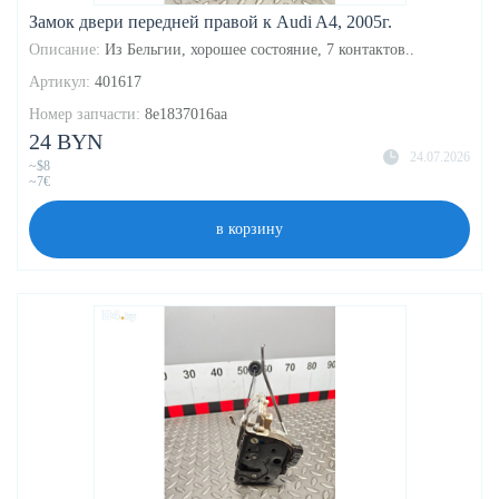
Замок двери передней правой к Audi A4, 2005г.
Описание:
Из Бельгии, хорошее состояние, 7 контактов..
Артикул:
401617
Номер запчасти:
8e1837016aa
24 BYN
24.07.2026
~$8
~7€
в корзину