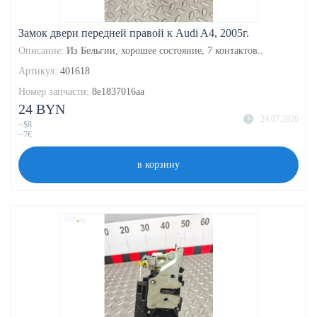
Замок двери передней правой к Audi A4, 2005г.
Описание:
Из Бельгии, хорошее состояние, 7 контактов..
Артикул:
401618
Номер запчасти:
8e1837016aa
24 BYN
24.07.2026
~$8
~7€
в корзину