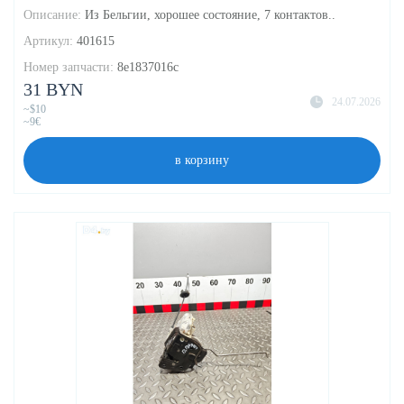
Описание:
Из Бельгии, хорошее состояние, 7 контактов..
Артикул:
401615
Номер запчасти:
8e1837016c
31 BYN
24.07.2026
~$10
~9€
в корзину