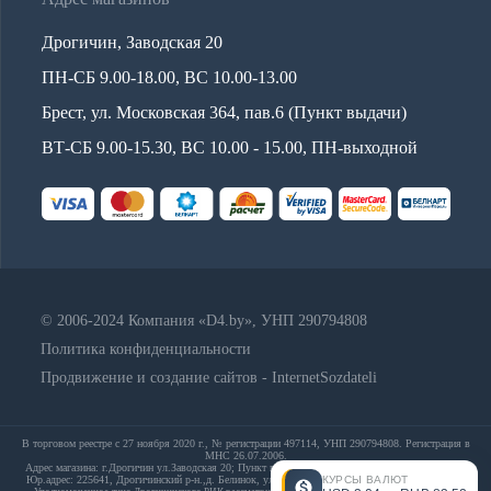
Дрогичин, Заводская 20
ПН-СБ 9.00-18.00, ВС 10.00-13.00
Брест, ул. Московская 364, пав.6 (Пункт выдачи)
ВТ-СБ 9.00-15.30, ВС 10.00 - 15.00, ПН-выходной
© 2006-2024 Компания «D4.by», УНП 290794808
Политика конфиденциальности
Продвижение и создание сайтов - InternetSozdateli
В торговом реестре с 27 ноября 2020 г., № регистрации 497114, УНП 290794808. Регистрация в
МНС 26.07.2006.
Адрес магазина: г.Дрогичин ул.Заводская 20; Пункт выдачи: Брест, ул. Московская 364, пав.6;
КУРСЫ ВАЛЮТ
Юр.адрес: 225641, Дрогичинский р-н.,д. Белинок, ул. Набережная,д. 13А; E-mail: info@d4.by