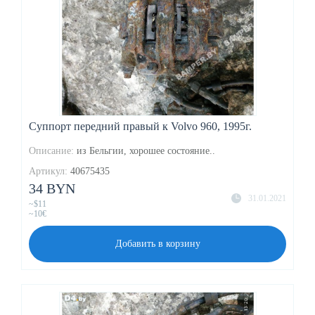
Суппорт передний правый к Volvo 960, 1995г.
Описание:
из Бельгии, хорошее состояние..
Артикул:
40675435
34 BYN
31.01.2021
~$11
~10€
Добавить в корзину