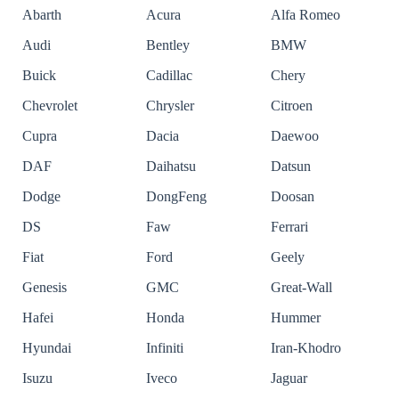
Abarth
Acura
Alfa Romeo
Audi
Bentley
BMW
Buick
Cadillac
Chery
Chevrolet
Chrysler
Citroen
Cupra
Dacia
Daewoo
DAF
Daihatsu
Datsun
Dodge
DongFeng
Doosan
DS
Faw
Ferrari
Fiat
Ford
Geely
Genesis
GMC
Great-Wall
Hafei
Honda
Hummer
Hyundai
Infiniti
Iran-Khodro
Isuzu
Iveco
Jaguar