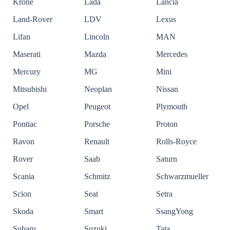
Krone
Lada
Lancia
Land-Rover
LDV
Lexus
Lifan
Lincoln
MAN
Maserati
Mazda
Mercedes
Mercury
MG
Mini
Mitsubishi
Neoplan
Nissan
Opel
Peugeot
Plymouth
Pontiac
Porsche
Proton
Ravon
Renault
Rolls-Royce
Rover
Saab
Saturn
Scania
Schmitz
Schwarzmueller
Scion
Seat
Setra
Skoda
Smart
SsangYong
Subaru
Suzuki
Tata