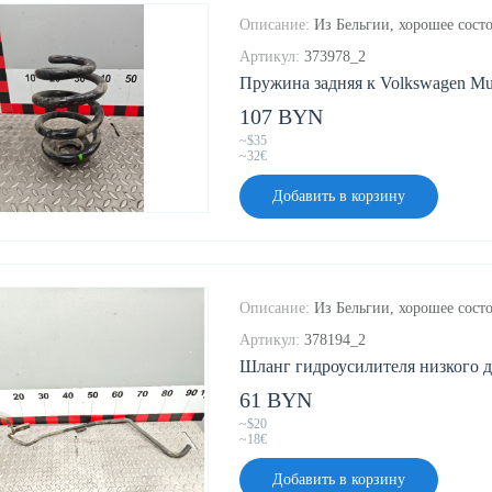
Описание:
Из Бельгии, хорошее состо
Артикул:
373978_2
Пружина задняя к Volkswagen Mult
107 BYN
~$35
~32€
Добавить в корзину
Описание:
Из Бельгии, хорошее состо
Артикул:
378194_2
Шланг гидроусилителя низкого да
61 BYN
~$20
~18€
Добавить в корзину