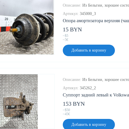
Описание:
Из Бельгии, хорошее состо
Артикул:
345000_3
Опора амортизатора верхняя (чашк
15 BYN
~$5
~5€
Добавить в корзину
Описание:
Из Бельгии, хорошее состо
Артикул:
345262_2
Суппорт задний левый к Volkswag
153 BYN
~$50
~45€
Добавить в корзину