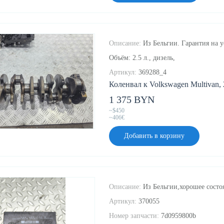
Описание:
Из Бельгии. Гарантия на у
Объём: 2.5 л., дизель,
Артикул:
369288_4
Коленвал к Volkswagen Multivan, 
1 375 BYN
~$450
~406€
Добавить в корзину
Описание:
Из Бельгии,хорошее состоя
Артикул:
370055
Номер запчасти:
7d0959800b