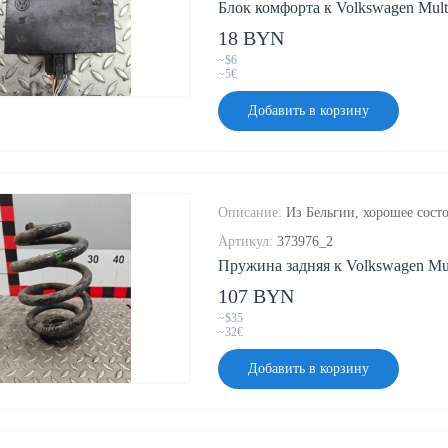
Блок комфорта к Volkswagen Multi
18 BYN
~$6
~5€
Добавить в корзину
Описание:
Из Бельгии, хорошее состо
Артикул:
373976_2
Пружина задняя к Volkswagen Mult
107 BYN
~$35
~32€
Добавить в корзину