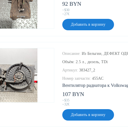
92 BYN
~$30
~27€
Добавить в корзину
Описание:
Из Бельгии, ДЕФЕКТ ОДН
Объём: 2.5 л., дизель, TDi
Артикул:
383427_2
Номер запчасти:
455AC
Вентилятор радиатора к Volkswage
107 BYN
~$35
~32€
Добавить в корзину