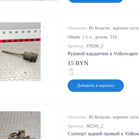
Описание:
Из Бельгии, хорошее состо
Объём: 2.5 л., дизель, TDi
Артикул:
378200_2
Рулевой карданчик к Volkswagen M
15 BYN
~$5
~5€
Добавить в корзину
Описание:
Из Бельгии, хорошее состо
Артикул:
382541_2
Суппорт задний правый к Volkswa