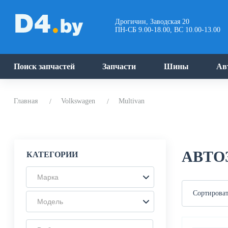
Дрогичин, Заводская 20
ПН-СБ 9.00-18.00, ВС 10.00-13.00
Поиск запчастей
Запчасти
Шины
Ав
Главная
Volkswagen
Multivan
АВТО
КАТЕГОРИИ
Марка
Сортироват
Модель