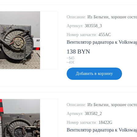
Описание:
Из Бельгии, хорошее состо
Артикул:
383558_3
Номер запчасти:
455AC
Вентилятор радиатора к Volkswage
138 BYN
~$45
~41€
Добавить в корзину
Описание:
Из Бельгии, хорошее состо
Артикул:
383582_2
Номер запчасти:
18422G
Вентилятор радиатора к Volkswage