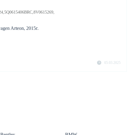
24,5Q0615406BRC,8V0615269,
gen Arteon, 2015г.
05.03.2025
Bentley
BMW