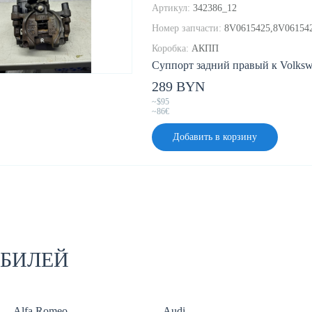
Артикул:
342386_12
Номер запчасти:
8V0615425,8V06154
Коробка:
АКПП
Суппорт задний правый к Volkswa
289 BYN
~$95
~86€
Добавить в корзину
ОБИЛЕЙ
Alfa Romeo
Audi