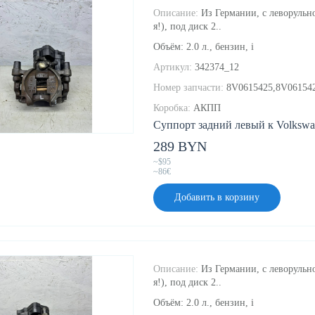
Описание:
Из Германии, с леворульно
я!), под диск 2..
Объём: 2.0 л., бензин, i
Артикул:
342374_12
Номер запчасти:
8V0615425,8V06154
Коробка:
АКПП
Суппорт задний левый к Volkswag
289 BYN
~$95
~86€
Добавить в корзину
Описание:
Из Германии, с леворульно
я!), под диск 2..
Объём: 2.0 л., бензин, i