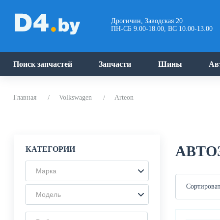
Дрогичин, Заводская 20
ПН-СБ 9.00-18.00, ВС 10.00-13.00
Поиск запчастей
Запчасти
Шины
Ав
Главная
Volkswagen
Arteon
АВТО
КАТЕГОРИИ
Марка
Сортироват
Модель