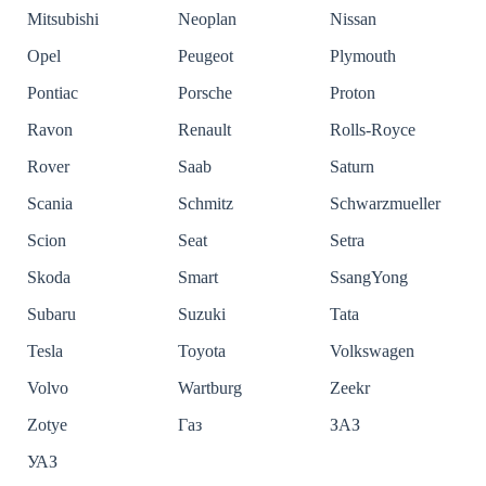
Mitsubishi
Neoplan
Nissan
Opel
Peugeot
Plymouth
Pontiac
Porsche
Proton
Ravon
Renault
Rolls-Royce
Rover
Saab
Saturn
Scania
Schmitz
Schwarzmueller
Scion
Seat
Setra
Skoda
Smart
SsangYong
Subaru
Suzuki
Tata
Tesla
Toyota
Volkswagen
Volvo
Wartburg
Zeekr
Zotye
Газ
ЗАЗ
УАЗ