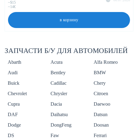
~$15
~14€
в корзину
ЗАПЧАСТИ Б/У ДЛЯ АВТОМОБИЛЕЙ
Abarth
Acura
Alfa Romeo
Audi
Bentley
BMW
Buick
Cadillac
Chery
Chevrolet
Chrysler
Citroen
Cupra
Dacia
Daewoo
DAF
Daihatsu
Datsun
Dodge
DongFeng
Doosan
DS
Faw
Ferrari