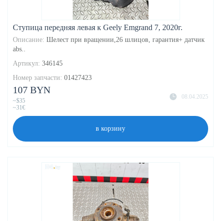
Ступица передняя левая к Geely Emgrand 7, 2020г.
Описание:
Шелест при вращении,26 шлицов, гарантия+ датчик
abs..
Артикул:
346145
Номер запчасти:
01427423
107 BYN
08.04.2025
~$35
~31€
в корзину