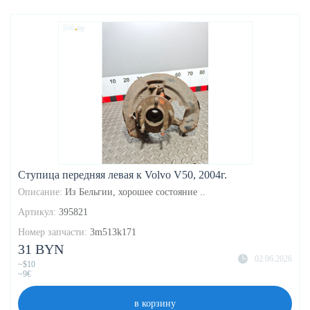
Ступица передняя левая к Volvo V50, 2004г.
Описание:
Из Бельгии, хорошее состояние ..
Артикул:
395821
Номер запчасти:
3m513k171
31 BYN
02.06.2026
~$10
~9€
в корзину