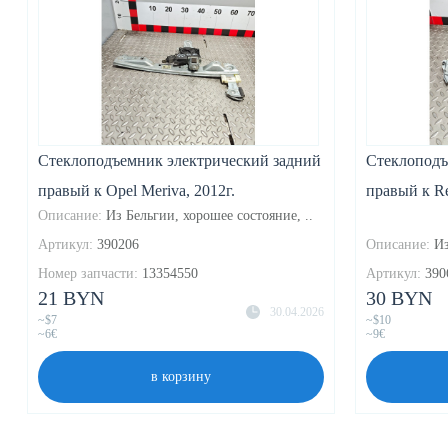
Стеклоподъемник электрический задний
Стеклоподъ
правый к Opel Meriva, 2012г.
правый к Re
Описание:
Из Бельгии, хорошее состояние, ..
Артикул:
390206
Описание:
Из
Номер запчасти:
13354550
Артикул:
390
21 BYN
30 BYN
30.04.2026
~$7
~$10
~6€
~9€
в корзину