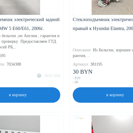
емник электрический задний
Стеклоподъемник электриче
MW 5 E60/E61, 2006г.
правый к Hyundai Elantra, 200
 бельгии ,не Англия , гарантия н
и проверку .Предоставляем ГТД.
сей РБ,..
Описание:
Из Бельгии, хорошее с
695
рантия, ..
ти:
7034388
Артикул:
381195
30 BYN
18.02.2026
~$10
~9€
в корзину
в корзину