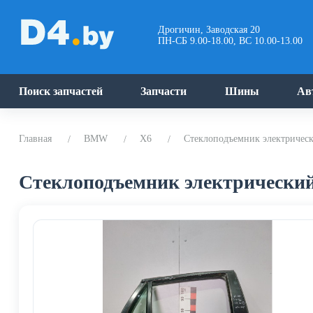
Дрогичин, Заводская 20
ПН-СБ 9.00-18.00, ВС 10.00-13.00
Поиск запчастей
Запчасти
Шины
Ав
Главная
BMW
X6
Стеклоподъемник электричес
Стеклоподъемник электрический