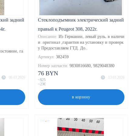
ский задний
Стеклоподъемник электрический задний
4г.
правый к Peugeot 308, 2022г.
Описание:
Из Германии, левый руль. в наличи
и .оригинал ,гарантия на установку и проверк
у Предоставляем ГТД. До..
остояние, га
Артикул:
382459
Номер запчасти:
9830816680, 9829048380
76 BYN
06.03.2026
13.03.2026
~$25
~23€
в корзину