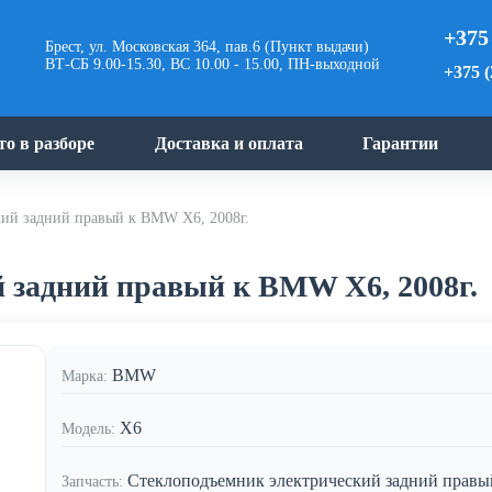
+375
Брест, ул. Московская 364, пав.6 (Пункт выдачи)
ВТ-СБ 9.00-15.30, ВС 10.00 - 15.00, ПН-выходной
+375 (
то в разборе
Доставка и оплата
Гарантии
кий задний правый к BMW X6, 2008г.
 задний правый к BMW X6, 2008г.
BMW
Марка:
X6
Модель:
Стеклоподъемник электрический задний правы
Запчасть: