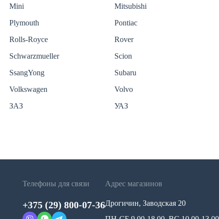
Mini
Mitsubishi
Plymouth
Pontiac
Rolls-Royce
Rover
Schwarzmueller
Scion
SsangYong
Subaru
Volkswagen
Volvo
ЗАЗ
УАЗ
Телефоны для связи
Адрес магазинов
Дрогичин, Заводская 20
+375 (29) 800-07-36
ПН-СБ 9.00-18.00, ВС 10.00-13.00