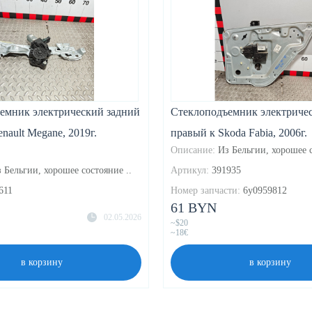
емник электрический задний
Стеклоподъемник электриче
nault Megane, 2019г.
правый к Skoda Fabia, 2006г.
Описание:
Из Бельгии, хорошее с
 Бельгии, хорошее состояние ..
Артикул:
391935
611
Номер запчасти:
6y0959812
61 BYN
02.05.2026
~$20
~18€
в корзину
в корзину