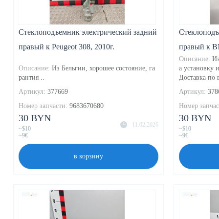
Стеклоподъемник электрический задний
Стеклоподъ
правый к Peugeot 308, 2010г.
правый к B
Описание:
Из
Описание:
Из Бельгии, хорошее состояние, га
а установку 
рантия ..
Доставка по в
Артикул:
377669
Артикул:
378
Номер запчасти:
9683670680
Номер запчас
30 BYN
30 BYN
11.02.2026
~$10
~$10
~9€
~9€
в корзину