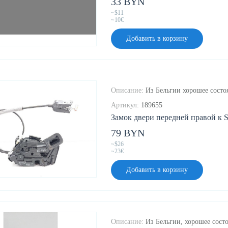
33 BYN
~$11
~10€
Добавить в корзину
Описание:
Из Бельгии хорошее состоя
Артикул:
189655
Замок двери передней правой к Sk
79 BYN
~$26
~23€
Добавить в корзину
Описание:
Из Бельгии, хорошее состо