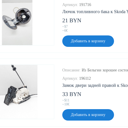
Артикул:
191716
Лючок топливного бака к Skoda Ye
21 BYN
~$7
~6€
Добавить в корзину
Описание:
Из Бельгии хорошее состо
Артикул:
196112
Замок двери задней правой к Skod
33 BYN
~$11
~10€
Добавить в корзину