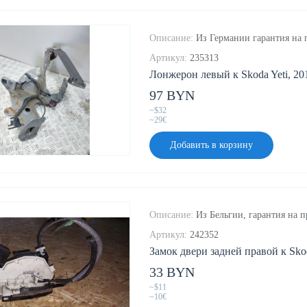
Описание:
Из Германии гарантия на п
Артикул:
235313
Лонжерон левый к Skoda Yeti, 201
97 BYN
~$32
~29€
Добавить в корзину
Описание:
Из Бельгии, гарантия на п
Артикул:
242352
Замок двери задней правой к Skod
33 BYN
~$11
~10€