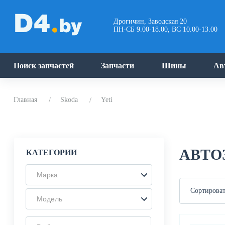
Дрогичин, Заводская 20
ПН-СБ 9.00-18.00, ВС 10.00-13.00
Поиск запчастей
Запчасти
Шины
Ав
Главная
Skoda
Yeti
АВТО
КАТЕГОРИИ
Марка
Сортироват
Модель