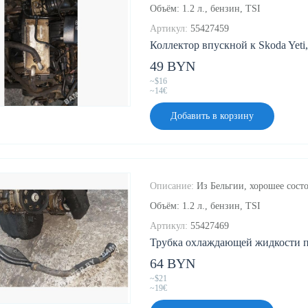
Объём: 1.2 л., бензин, TSI
Артикул:
55427459
Коллектор впускной к Skoda Yeti,
49 BYN
~$16
~14€
Добавить в корзину
Описание:
Из Бельгии, хорошее состо
Объём: 1.2 л., бензин, TSI
Артикул:
55427469
Трубка охлаждающей жидкости пла
64 BYN
~$21
~19€