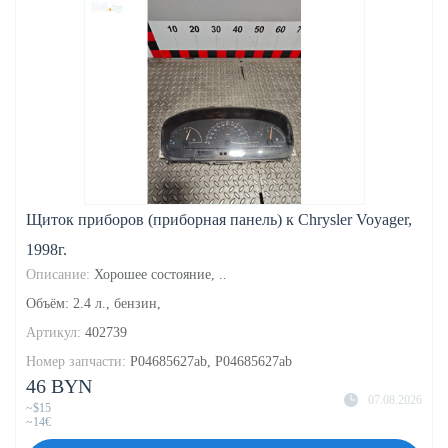
Щиток приборов (приборная панель) к Chrysler Voyager,
1998г.
Описание:
Хорошее состояние, ..
Объём: 2.4 л., бензин,
Артикул:
402739
Номер запчасти:
P04685627ab, P04685627ab
46 BYN
07.08.2026
~$15
~14€