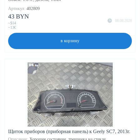
Артикул:
402809
43 BYN
08.08.2026
~$14
~13€
в корзину
Щиток приборов (приборная панель) к Geely SC7, 2013г.
Описание:
Хорошее состояние ,трещинка на стекле ..