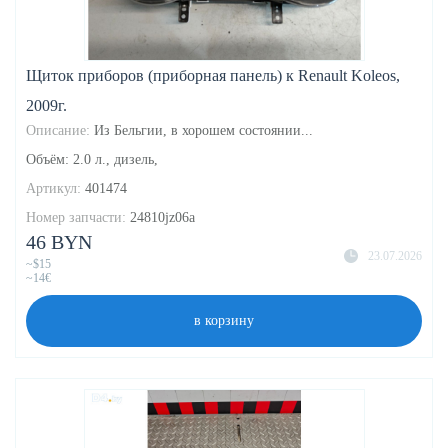
Щиток приборов (приборная панель) к Renault Koleos,
2009г.
Описание:
Из Бельгии, в хорошем состоянии...
Объём: 2.0 л., дизель,
Артикул:
401474
Номер запчасти:
24810jz06a
46 BYN
23.07.2026
~$15
~14€
в корзину