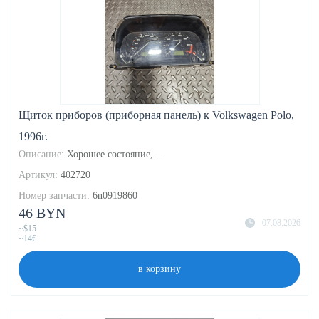
Щиток приборов (приборная панель) к Volkswagen Polo,
1996г.
Описание:
Хорошее состояние, ..
Артикул:
402720
Номер запчасти:
6n0919860
46 BYN
07.08.2026
~$15
~14€
в корзину