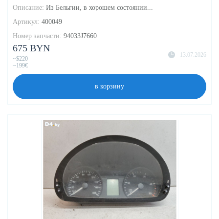
Описание:
Из Бельгии, в хорошем состоянии...
Артикул:
400049
Номер запчасти:
94033J7660
675 BYN
13.07.2026
~$220
~199€
в корзину