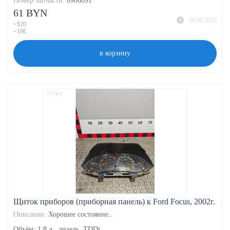
Номер запчасти:
6906891
61 BYN
08.08.2026
~$20
~18€
в корзину
Щиток приборов (приборная панель) к Ford Focus, 2002г.
Описание:
Хорошее состояние..
Объём: 1.8 л., дизель, TDDi