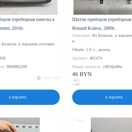
оров (приборная панель) к
Щиток приборов (приборная 
inter, 2010г.
Renault Koleos, 2009г.
Описание:
Из Бельгии, в хороше
и...
 Бельгии, в хорошем состояни
Объём: 2.0 л., дизель,
160
Артикул:
401474
ти:
9069002200
Номер запчасти:
24810jz06a
46 BYN
14.07.2026
~$15
~14€
в корзину
в корзину