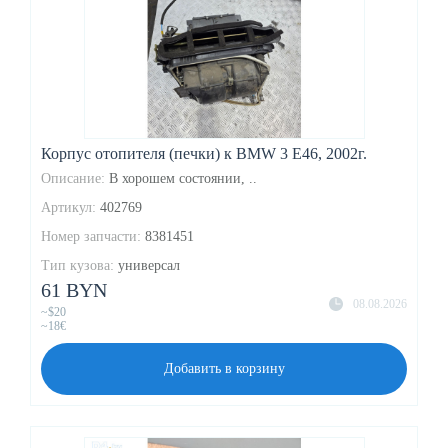
Корпус отопителя (печки) к BMW 3 E46, 2002г.
Описание:
В хорошем состоянии, ..
Артикул:
402769
Номер запчасти:
8381451
Тип кузова:
универсал
61 BYN
08.08.2026
~$20
~18€
Добавить в корзину