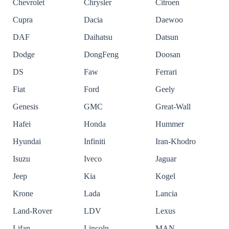
Chevrolet
Chrysler
Citroen
Cupra
Dacia
Daewoo
DAF
Daihatsu
Datsun
Dodge
DongFeng
Doosan
DS
Faw
Ferrari
Fiat
Ford
Geely
Genesis
GMC
Great-Wall
Hafei
Honda
Hummer
Hyundai
Infiniti
Iran-Khodro
Isuzu
Iveco
Jaguar
Jeep
Kia
Kogel
Krone
Lada
Lancia
Land-Rover
LDV
Lexus
Lifan
Lincoln
MAN