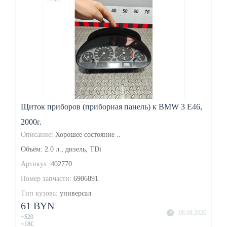
Щиток приборов (приборная панель) к BMW 3 E46,
2000г.
Описание:
Хорошее состояние ..
Объём: 2.0 л., дизель, TDi
Артикул:
402770
Номер запчасти:
6906891
Тип кузова:
универсал
61 BYN
08.08.2026
~$20
~18€