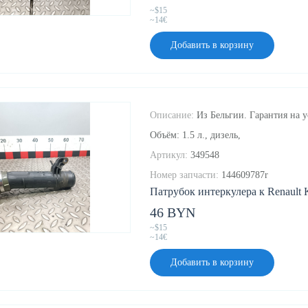
~$15
~14€
Добавить в корзину
Описание:
Из Бельгии. Гарантия на у
Объём: 1.5 л., дизель,
Артикул:
349548
Номер запчасти:
144609787r
Патрубок интеркулера к Renault K
46 BYN
~$15
~14€
Добавить в корзину