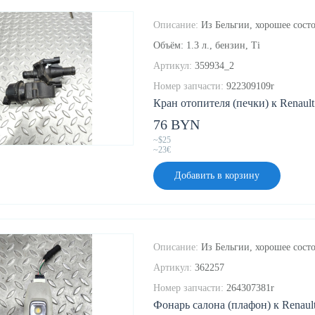
Описание:
Из Бельгии, хорошее состо
Объём: 1.3 л., бензин, Ti
Артикул:
359934_2
Номер запчасти:
922309109r
Кран отопителя (печки) к Renault 
76 BYN
~$25
~23€
Добавить в корзину
Описание:
Из Бельгии, хорошее состо
Артикул:
362257
Номер запчасти:
264307381r
Фонарь салона (плафон) к Renault 