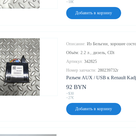
~18€
Добавить в корзину
Описание:
Из Бельгии, хорошее состо
Объём: 2.2 л., дизель, CDi
Артикул:
342825
Номер запчасти:
280239732r
Разъем AUX / USB к Renault Kadja
92 BYN
~$30
~27€
Добавить в корзину