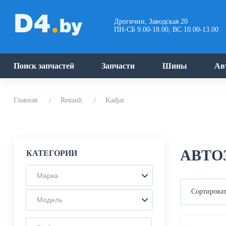
Дрогичин, Заводская 20
ПН-СБ 9.00-18.00, ВС 10.00-13.00
Поиск запчастей
Запчасти
Шины
Ав
Главная
Renault
Kadjar
АВТО
КАТЕГОРИИ
Марка
Сортироват
Модель