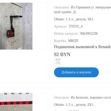
Описание:
Из Германии (с леворульно
шой пробег. Д..
Объём: 1.5 л., дизель, DCi
Артикул:
370335_4
Номер запчасти:
306209222R
Коробка:
МКПП
Подшипник выжимной к Renault K
92 BYN
~$30
~27€
Добавить в корзину
Описание:
Из Бельгии, хорошее состо
Объём: 1.5 л., дизель, DCi