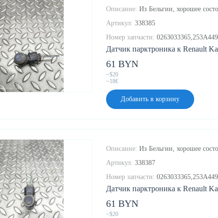
Описание:
Из Бельгии, хорошее состо
Артикул:
338385
Номер запчасти:
0263033365,253A44
Датчик парктроника к Renault Kad
61 BYN
~$20
~18€
Добавить в корзину
Описание:
Из Бельгии, хорошее состо
Артикул:
338387
Номер запчасти:
0263033365,253A44
Датчик парктроника к Renault Kad
61 BYN
~$20