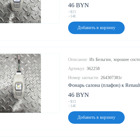
46 BYN
~$15
~14€
Добавить в корзину
Описание:
Из Бельгии, хорошее состо
Артикул:
362258
Номер запчасти:
264307381r
Фонарь салона (плафон) к Renault 
46 BYN
~$15
~14€
Добавить в корзину