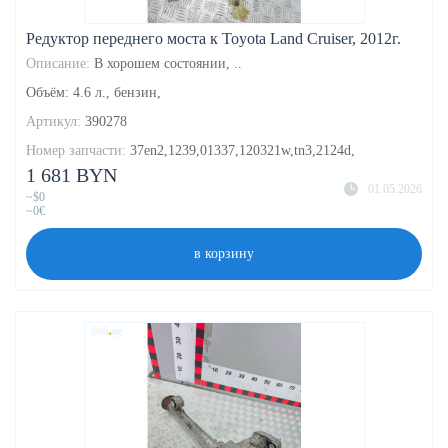
Редуктор переднего моста к Toyota Land Cruiser, 2012г.
Описание:
В хорошем состоянии, ..
Объём: 4.6 л., бензин,
Артикул:
390278
Номер запчасти:
37en2,1239,01337,120321w,tn3,2124d,
1 681 BYN
01.05.2026
~$0
~0€
в корзину