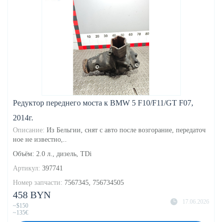
Редуктор переднего моста к BMW 5 F10/F11/GT F07,
2014г.
Описание:
Из Бельгии, снят с авто после возгорание, передаточ
ное не известно,..
Объём: 2.0 л., дизель, TDi
Артикул:
397741
Номер запчасти:
7567345, 756734505
458 BYN
17.06.2026
~$150
~135€