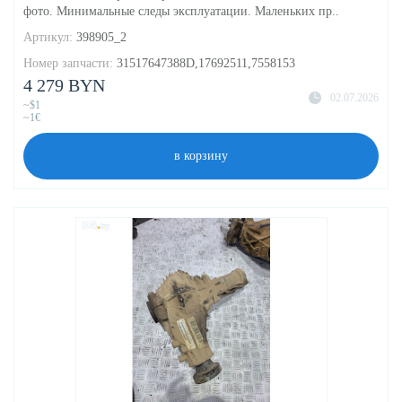
фото. Минимальные следы эксплуатации. Маленьких пр..
Артикул:
398905_2
Номер запчасти:
31517647388D,17692511,7558153
4 279 BYN
02.07.2026
~$1
~1€
в корзину