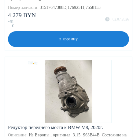
Номер запчасти:
31517647388D,17692511,7558153
4 279 BYN
02.07.2026
~$1
~1€
в корзину
Редуктор переднего моста к BMW M8, 2020г.
Описание:
Из Европы , оригинал. 3.15. S63B44B. Состояние на