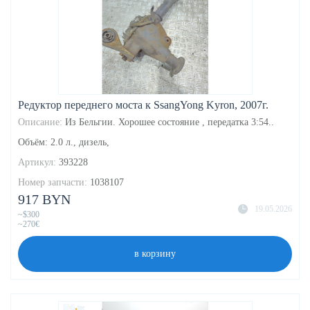
Редуктор переднего моста к SsangYong Kyron, 2007г.
Описание:
Из Бельгии. Хорошее состояние , передатка 3:54..
Объём: 2.0 л., дизель,
Артикул:
393228
Номер запчасти:
1038107
917 BYN
19.05.2026
~$300
~270€
в корзину