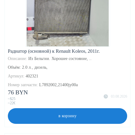
Радиатор (основной) к Renault Koleos, 2011г.
Описание:
Из Бельгии. Хорошее состояние, ..
Объём: 2.0 л., дизель,
Артикул:
402321
Номер запчасти:
L7892002,21400jy00a
76 BYN
03.08.2026
~$25
~22€
в корзину