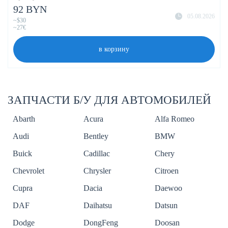
92 BYN
05.08.2026
~$30
~27€
в корзину
ЗАПЧАСТИ Б/У ДЛЯ АВТОМОБИЛЕЙ
Abarth
Acura
Alfa Romeo
Audi
Bentley
BMW
Buick
Cadillac
Chery
Chevrolet
Chrysler
Citroen
Cupra
Dacia
Daewoo
DAF
Daihatsu
Datsun
Dodge
DongFeng
Doosan