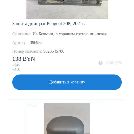
Защита днища к Peugeot 208, 2021г.
Описание:
Из Бельгии, в хорошем состоянии, левая...
Артикул:
396953
Номер запчасти:
9823545780
138 BYN
09.06.2026
~$45
~41€
Добавить в корзину