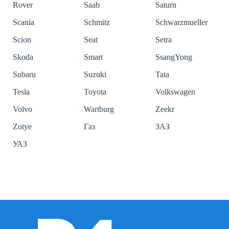
Rover
Saab
Saturn
Scania
Schmitz
Schwarzmueller
Scion
Seat
Setra
Skoda
Smart
SsangYong
Subaru
Suzuki
Tata
Tesla
Toyota
Volkswagen
Volvo
Wartburg
Zeekr
Zotye
Газ
ЗАЗ
УАЗ