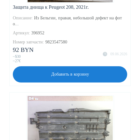
Защита днища к Peugeot 208, 2021г.
Описание:
Из Бельгии, правая, небольшой дефект на фот
о...
Артикул:
396952
Номер запчасти:
9823547580
92 BYN
09.06.2026
~$30
~27€
Добавить в корзину