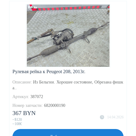
Рулевая рейка к Peugeot 208, 2013г.
Описание:
Из Бельгии. Хорошее состояние, Обрезана фишк
а..
Артикул:
387072
Номер запчасти:
6820000190
367 BYN
14.04.2026
~$120
~108€