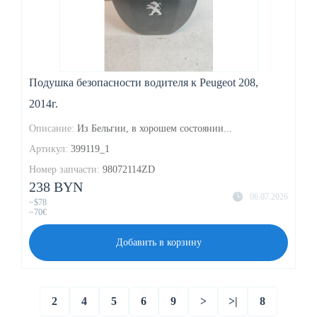
Подушка безопасности водителя к Peugeot 208,
2014г.
Описание:
Из Бельгии, в хорошем состоянии...
Артикул:
399119_1
Номер запчасти:
98072114ZD
238 BYN
06.07.2026
~$78
~70€
Добавить в корзину
2
4
5
6
9
>
>|
8