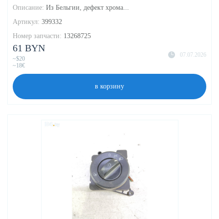
Описание:
Из Бельгии, дефект хрома...
Артикул:
399332
Номер запчасти:
13268725
61 BYN
07.07.2026
~$20
~18€
в корзину