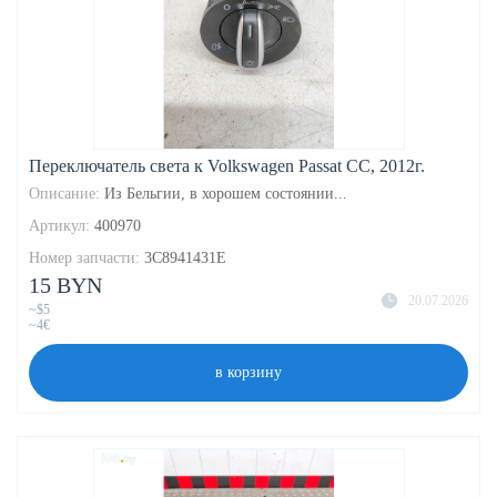
Переключатель света к Volkswagen Passat CC, 2012г.
Описание:
Из Бельгии, в хорошем состоянии...
Артикул:
400970
Номер запчасти:
3C8941431E
15 BYN
20.07.2026
~$5
~4€
в корзину