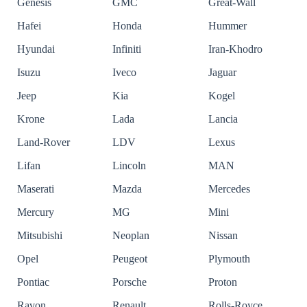
Genesis
GMC
Great-Wall
Hafei
Honda
Hummer
Hyundai
Infiniti
Iran-Khodro
Isuzu
Iveco
Jaguar
Jeep
Kia
Kogel
Krone
Lada
Lancia
Land-Rover
LDV
Lexus
Lifan
Lincoln
MAN
Maserati
Mazda
Mercedes
Mercury
MG
Mini
Mitsubishi
Neoplan
Nissan
Opel
Peugeot
Plymouth
Pontiac
Porsche
Proton
Ravon
Renault
Rolls-Royce