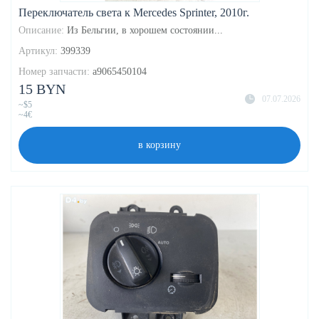
Переключатель света к Mercedes Sprinter, 2010г.
Описание:
Из Бельгии, в хорошем состоянии...
Артикул:
399339
Номер запчасти:
a9065450104
15 BYN
07.07.2026
~$5
~4€
в корзину