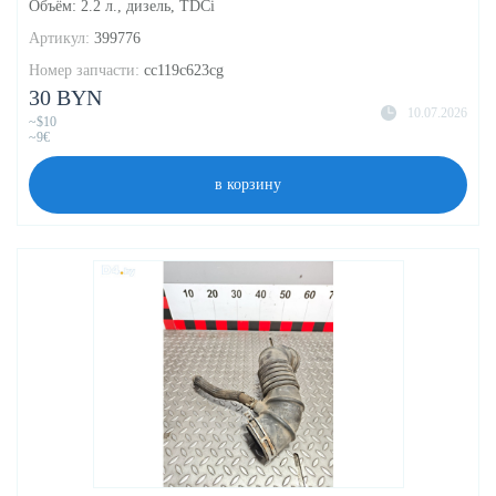
Объём: 2.2 л., дизель, TDCi
Артикул:
399776
Номер запчасти:
cc119c623cg
30 BYN
10.07.2026
~$10
~9€
в корзину