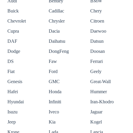
Audi
Bentley
BMW
Buick
Cadillac
Chery
Chevrolet
Chrysler
Citroen
Cupra
Dacia
Daewoo
DAF
Daihatsu
Datsun
Dodge
DongFeng
Doosan
DS
Faw
Ferrari
Fiat
Ford
Geely
Genesis
GMC
Great-Wall
Hafei
Honda
Hummer
Hyundai
Infiniti
Iran-Khodro
Isuzu
Iveco
Jaguar
Jeep
Kia
Kogel
Krone
Lada
Lancia