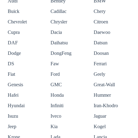
Audi
Bentley
BMW
Buick
Cadillac
Chery
Chevrolet
Chrysler
Citroen
Cupra
Dacia
Daewoo
DAF
Daihatsu
Datsun
Dodge
DongFeng
Doosan
DS
Faw
Ferrari
Fiat
Ford
Geely
Genesis
GMC
Great-Wall
Hafei
Honda
Hummer
Hyundai
Infiniti
Iran-Khodro
Isuzu
Iveco
Jaguar
Jeep
Kia
Kogel
Krone
Lada
Lancia