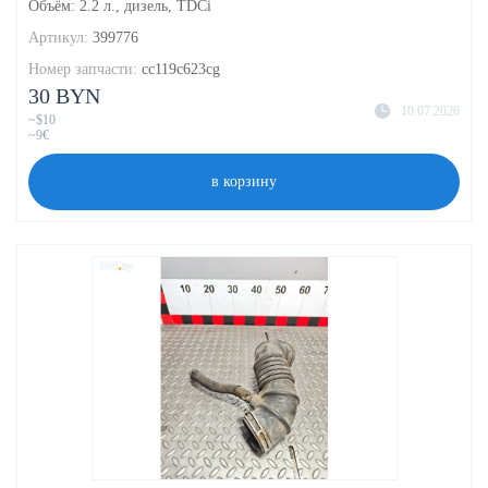
Объём: 2.2 л., дизель, TDCi
Артикул:
399776
Номер запчасти:
cc119c623cg
30 BYN
10.07.2026
~$10
~9€
в корзину