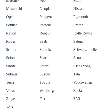
Mercury
MG
Mini
Mitsubishi
Neoplan
Nissan
Opel
Peugeot
Plymouth
Pontiac
Porsche
Proton
Ravon
Renault
Rolls-Royce
Rover
Saab
Saturn
Scania
Schmitz
Schwarzmueller
Scion
Seat
Setra
Skoda
Smart
SsangYong
Subaru
Suzuki
Tata
Tesla
Toyota
Volkswagen
Volvo
Wartburg
Zeekr
Zotye
Газ
ЗАЗ
УАЗ