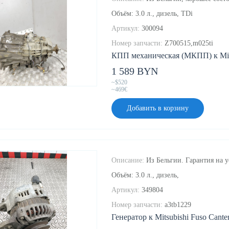
Объём: 3.0 л., дизель, TDi
Артикул:
300094
Номер запчасти:
Z700515,m025ti
КПП механическая (МКПП) к Mitsu
1 589 BYN
~$520
~469€
Добавить в корзину
Описание:
Из Бельгии. Гарантия на у
Объём: 3.0 л., дизель,
Артикул:
349804
Номер запчасти:
a3tb1229
Генератор к Mitsubishi Fuso Canter