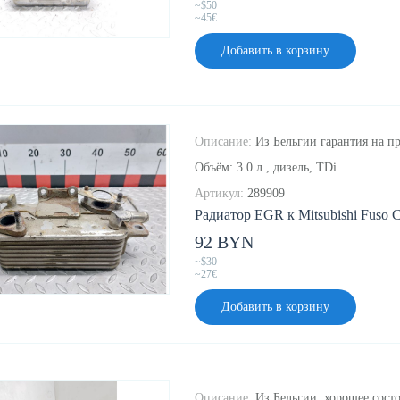
~$50
~45€
Добавить в корзину
Описание:
Из Бельгии гарантия на пр
Объём: 3.0 л., дизель, TDi
Артикул:
289909
Радиатор EGR к Mitsubishi Fuso Ca
92 BYN
~$30
~27€
Добавить в корзину
Описание:
Из Бельгии, хорошее состо