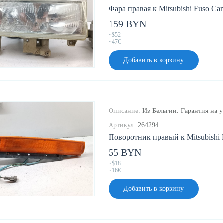
Фара правая к Mitsubishi Fuso Cant
159 BYN
~$52
~47€
Добавить в корзину
Описание:
Из Бельгии. Гарантия на у
Артикул:
264294
Поворотник правый к Mitsubishi F
55 BYN
~$18
~16€
Добавить в корзину