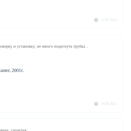
27.07.2023
оверку и установку, не много подогнута трубка ..
nter, 2001г.
16.09.2023
яние, гарантия..