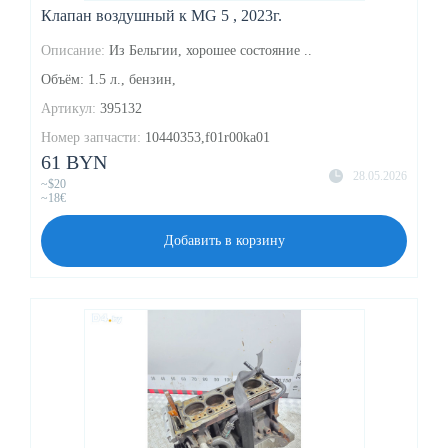
Клапан воздушный к MG 5 , 2023г.
Описание:
Из Бельгии, хорошее состояние ..
Объём: 1.5 л., бензин,
Артикул:
395132
Номер запчасти:
10440353,f01r00ka01
61 BYN
28.05.2026
~$20
~18€
Добавить в корзину