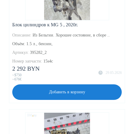
Блок цилиндров к MG 5 , 2020г.
Описание:
Из Бельгии. Хорошее состояние, в сборе ..
Объём: 1.5 л., бензин,
Артикул:
395282_2
Номер запчасти:
15s4c
2 292 BYN
29.05.2026
~$750
~676€
Добавить в корзину