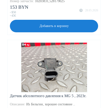
Номер запчасти:
10203831,528179025
153 BYN
28.05.2026
~$50
~45€
Добавить в корзину
Датчик абсолютного давления к MG 5 , 2023г.
Описание:
Из Бельгии, хорошее состояние ..