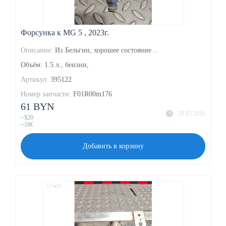
Форсунка к MG 5 , 2023г.
Описание:
Из Бельгии, хорошее состояние ..
Объём: 1.5 л., бензин,
Артикул:
395122
Номер запчасти:
F01R00m176
61 BYN
28.05.2026
~$20
~18€
Добавить в корзину