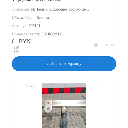
Описание:
Из Бельгии, хорошее состояние ..
Объём: 1.5 л., бензин,
Артикул:
395121
Номер запчасти:
F01R00m176
61 BYN
28.05.2026
~$20
~18€
Добавить в корзину