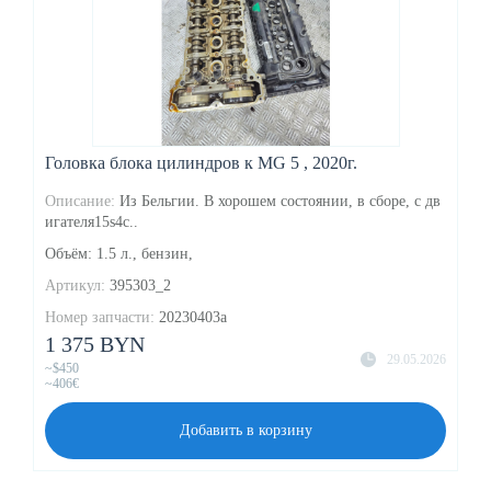
Головка блока цилиндров к MG 5 , 2020г.
Описание:
Из Бельгии. В хорошем состоянии, в сборе, с дв
игателя15s4c..
Объём: 1.5 л., бензин,
Артикул:
395303_2
Номер запчасти:
20230403a
1 375 BYN
29.05.2026
~$450
~406€
Добавить в корзину