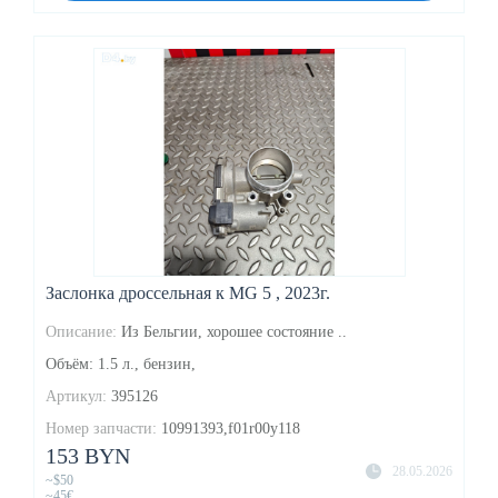
Заслонка дроссельная к MG 5 , 2023г.
Описание:
Из Бельгии, хорошее состояние ..
Объём: 1.5 л., бензин,
Артикул:
395126
Номер запчасти:
10991393,f01r00y118
153 BYN
28.05.2026
~$50
~45€