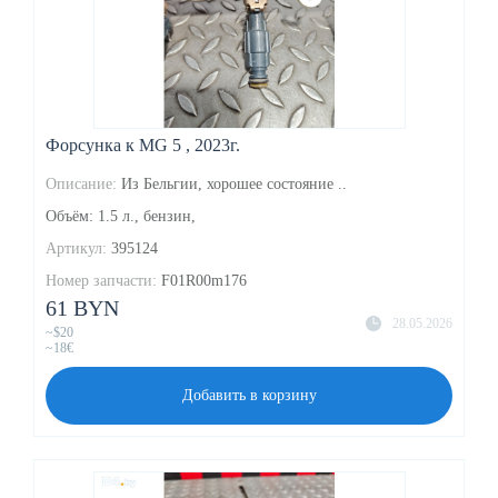
Форсунка к MG 5 , 2023г.
Описание:
Из Бельгии, хорошее состояние ..
Объём: 1.5 л., бензин,
Артикул:
395124
Номер запчасти:
F01R00m176
61 BYN
28.05.2026
~$20
~18€
Добавить в корзину