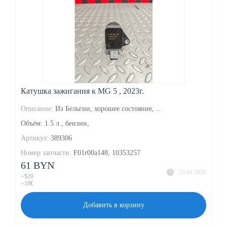
Катушка зажигания к MG 5 , 2023г.
Описание:
Из Бельгии, хорошее состояние, ..
Объём: 1.5 л., бензин,
Артикул:
389306
Номер запчасти:
F01r00a148, 10353257
61 BYN
25.04.2026
~$20
~18€
Добавить в корзину