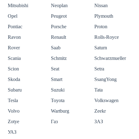
Mitsubishi
Neoplan
Nissan
Opel
Peugeot
Plymouth
Pontiac
Porsche
Proton
Ravon
Renault
Rolls-Royce
Rover
Saab
Saturn
Scania
Schmitz
Schwarzmueller
Scion
Seat
Setra
Skoda
Smart
SsangYong
Subaru
Suzuki
Tata
Tesla
Toyota
Volkswagen
Volvo
Wartburg
Zeekr
Zotye
Газ
ЗАЗ
УАЗ