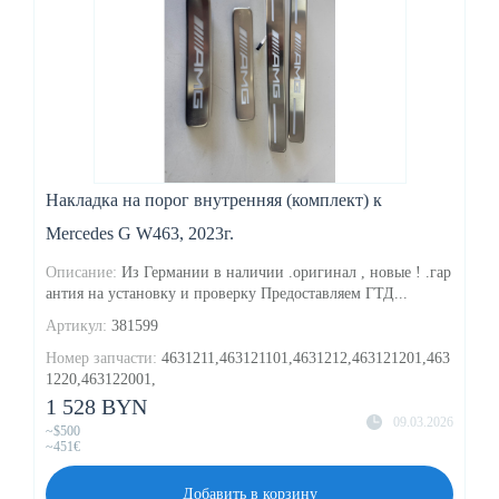
Накладка на порог внутренняя (комплект) к
Mercedes G W463, 2023г.
Описание:
Из Германии в наличии .оригинал , новые ! .гар
антия на установку и проверку Предоставляем ГТД...
Артикул:
381599
Номер запчасти:
4631211,463121101,4631212,463121201,463
1220,463122001,
1 528 BYN
09.03.2026
~$500
~451€
Добавить в корзину