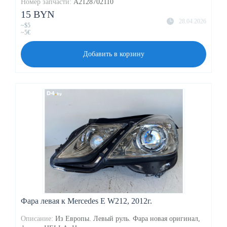
Номер запчасти:
A2128702110
15 BYN
28.04.2026
~$5
~5€
Добавить в корзину
Фара левая к Mercedes E W212, 2012г.
Описание:
Из Европы. Левый руль. Фара новая оригинал,