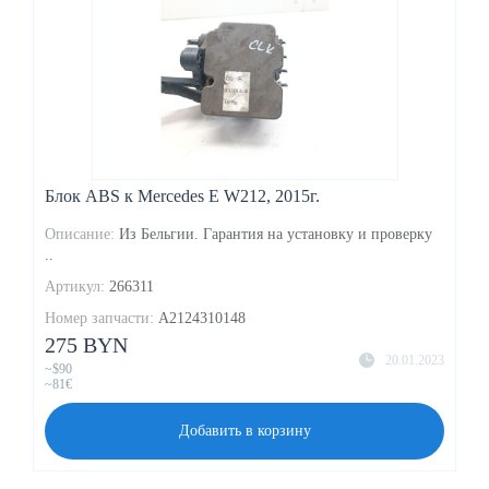
Блок ABS к Mercedes E W212, 2015г.
Описание:
Из Бельгии. Гарантия на установку и проверку
..
Артикул:
266311
Номер запчасти:
A2124310148
275 BYN
20.01.2023
~$90
~81€
Добавить в корзину