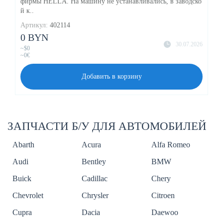
фирмы HELLA. На машину не устанавливались, в заводско
й к..
Артикул:
402114
0 BYN
30.07.2026
~$0
~0€
Добавить в корзину
ЗАПЧАСТИ Б/У ДЛЯ АВТОМОБИЛЕЙ
Abarth
Acura
Alfa Romeo
Audi
Bentley
BMW
Buick
Cadillac
Chery
Chevrolet
Chrysler
Citroen
Cupra
Dacia
Daewoo