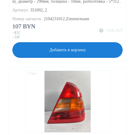
я), диаметр - 290мм, толщина - 10мм, разболтовка - 5*112..
Артикул:
351092_2
Номер запчасти:
2104231012,Zimmermann
107 BYN
12.06.2025
~$35
~32€
Добавить в корзину