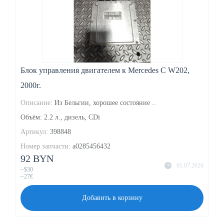
Блок управления двигателем к Mercedes C W202,
2000г.
Описание:
Из Бельгии, хорошее состояние ..
Объём: 2.2 л., дизель, CDi
Артикул:
398848
Номер запчасти:
a0285456432
92 BYN
01.07.2026
~$30
~27€
Добавить в корзину