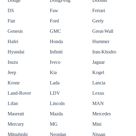
Dodge
DongFeng
Doosan
DS
Faw
Ferrari
Fiat
Ford
Geely
Genesis
GMC
Great-Wall
Hafei
Honda
Hummer
Hyundai
Infiniti
Iran-Khodro
Isuzu
Iveco
Jaguar
Jeep
Kia
Kogel
Krone
Lada
Lancia
Land-Rover
LDV
Lexus
Lifan
Lincoln
MAN
Maserati
Mazda
Mercedes
Mercury
MG
Mini
Mitsubishi
Neoplan
Nissan