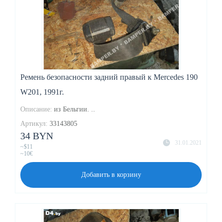
Ремень безопасности задний правый к Mercedes 190
W201, 1991г.
Описание:
из Бельгии. ..
Артикул:
33143805
34 BYN
31.01.2021
~$11
~10€
Добавить в корзину