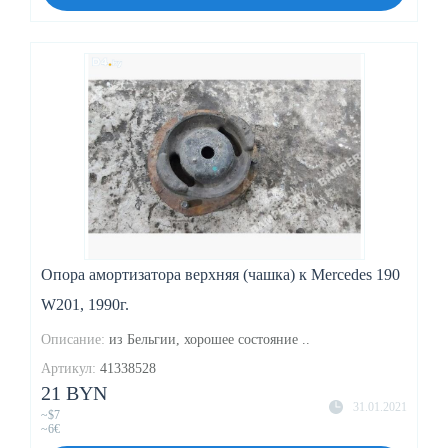
Опора амортизатора верхняя (чашка) к Mercedes 190
W201, 1990г.
Описание:
из Бельгии, хорошее состояние ..
Артикул:
41338528
21 BYN
31.01.2021
~$7
~6€