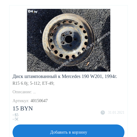
Диск штампованный к Mercedes 190 W201, 1994г.
R15
6.0j;
5-
112;
ET-49;
Описание:
..
Артикул:
40150647
15 BYN
31.01.2021
~$5
~5€
Добавить в корзину