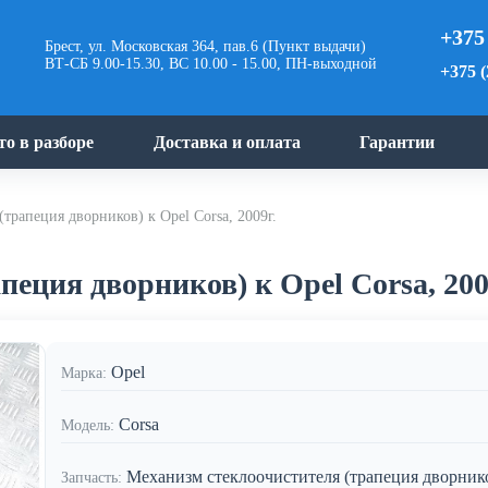
+375
Брест, ул. Московская 364, пав.6 (Пункт выдачи)
ВТ-СБ 9.00-15.30, ВС 10.00 - 15.00, ПН-выходной
+375 (
то в разборе
Доставка и оплата
Гарантии
трапеция дворников) к Opel Corsa, 2009г.
еция дворников) к Opel Corsa, 200
Opel
Марка:
Corsa
Модель:
Механизм стеклоочистителя (трапеция дворник
Запчасть: