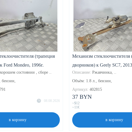
теклоочистителя (трапеция
Механизм стеклоочистителя 
к Ford Mondeo, 1996г.
дворников) к Geely SC7, 2013
хорошем состоянии , сборе ..
Описание:
Ржавчинка, ..
, бензин,
Объём: 1.8 л., бензин,
791
Артикул:
402815
37 BYN
08.08.2026
~$12
~11€
в корзину
в корзину