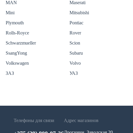
MAN
Maserati
Mini
Mitsubishi
Plymouth
Pontiac
Rolls-Royce
Rover
Schwarzmueller
Scion
SsangYong
Subaru
Volkswagen
Volvo
ЗАЗ
УАЗ
Телефоны для связи
Адрес магазинов
Дрогичин, Заводская 20