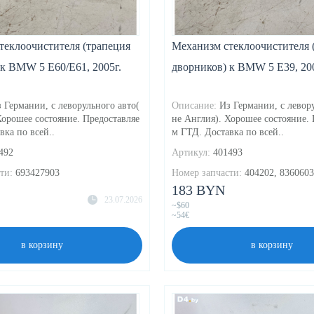
теклоочистителя (трапеция
Механизм стеклоочистителя 
к BMW 5 E60/E61, 2005г.
дворников) к BMW 5 E39, 200
 Германии, с леворульного авто(
Описание:
Из Германии, с левор
Хорошее состояние. Предоставляе
не Англия). Хорошее состояние. 
вка по всей..
м ГТД. Доставка по всей..
492
Артикул:
401493
ти:
693427903
Номер запчасти:
404202, 8360603
183 BYN
23.07.2026
~$60
~54€
в корзину
в корзину