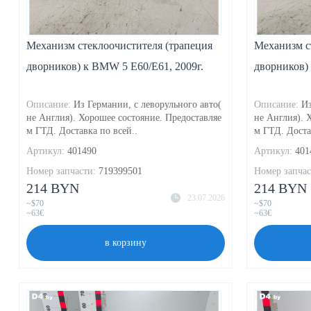
Механизм стеклоочистителя (трапеция
Механизм с
дворников) к BMW 5 E60/E61, 2009г.
дворников) 
Описание:
Из Германии, с леворульного авто(
Описание:
Из
не Англия). Хорошее состояние. Предоставляе
не Англия). 
м ГТД. Доставка по всей..
м ГТД. Доста
Артикул:
401490
Артикул:
401
Номер запчасти:
719399501
Номер запчас
214 BYN
214 BYN
23.07.2026
~$70
~$70
~63€
~63€
в корзину