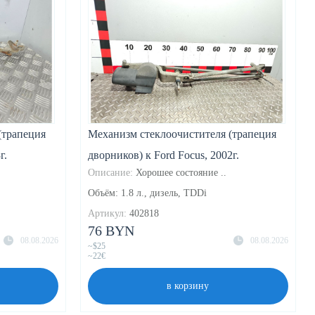
(трапеция
Механизм стеклоочистителя (трапеция
г.
дворников) к Ford Focus, 2002г.
Описание:
Хорошее состояние ..
Объём: 1.8 л., дизель, TDDi
Артикул:
402818
76 BYN
08.08.2026
08.08.2026
~$25
~22€
в корзину