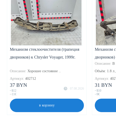
Механизм стеклоочистителя (трапеция
Механизм с
дворников) к Chrysler Voyager, 1999г.
дворников) 
Описание:
В 
Описание:
Хорошее состояние ..
Объём: 1.8 л.
Артикул:
402712
Артикул:
402
37 BYN
31 BYN
07.08.2026
~$12
~$10
~11€
~9€
в корзину