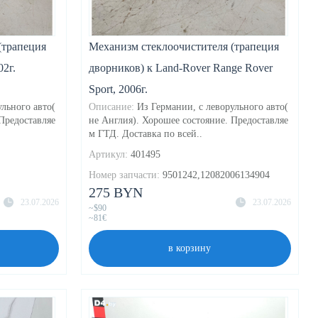
(трапеция
Механизм стеклоочистителя (трапеция
2г.
дворников) к Land-Rover Range Rover
Sport, 2006г.
ульного авто(
Описание:
Из Германии, с леворульного авто(
Предоставляе
не Англия). Хорошее состояние. Предоставляе
м ГТД. Доставка по всей..
Артикул:
401495
Номер запчасти:
9501242,12082006134904
275 BYN
23.07.2026
23.07.2026
~$90
~81€
в корзину