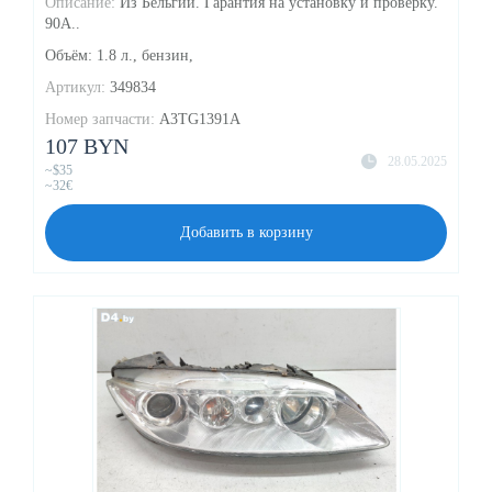
Описание:
Из Бельгии. Гарантия на установку и проверку.
90A..
Объём: 1.8 л., бензин,
Артикул:
349834
Номер запчасти:
A3TG1391A
107 BYN
28.05.2025
~$35
~32€
Добавить в корзину