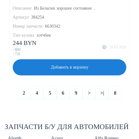
Описание:
Из Бельгии хорошее состояние ..
Артикул:
384254
Номер запчасти:
6630342
Тип кузова:
хэтчбек
244 BYN
26.03.2026
~$80
~72€
Добавить в корзину
2
4
5
6
9
>
>|
8
ЗАПЧАСТИ Б/У ДЛЯ АВТОМОБИЛЕЙ
Abarth
Acura
Alfa Romeo