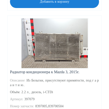
Добавить в корзину
Радиатор кондиционера к Mazda 3, 2015г.
Описание:
Из Бельгии, присутствуют примятости, под г а р
а н т и ю..
Объём: 2.2 л., дизель, i-CTDi
Артикул:
397079
Номер запчасти:
8397005,839700504