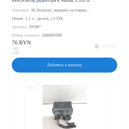
Вентилятор радиатора к Mazda 3, 2015г.
Описание:
Из Бельгии, хорошее состояние, ..
Объём: 2.2 л., дизель, i-CTDi
Артикул:
397087
Номер запчасти:
2680005090
76 BYN
10.06.2026
~$25
~23€
Добавить в корзину