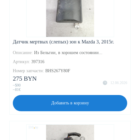
Датчик мертвых (слепых) зон к Mazda 3, 2015г.
Описание:
Из Бельгии, в хорошем состоянии...
Артикул:
397316
Номер запчасти:
BHS267Y80F
275 BYN
12.06.2026
~$90
~81€
Добавить в корзину