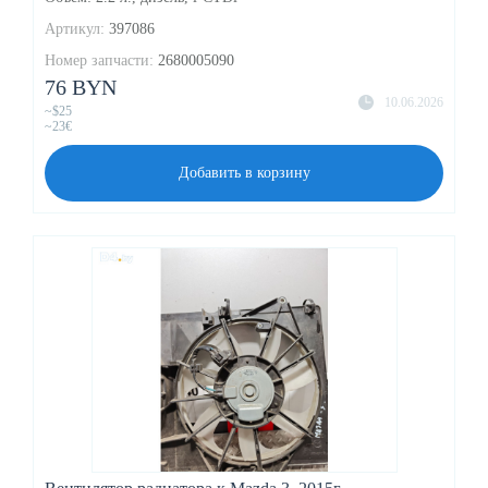
Артикул:
397086
Номер запчасти:
2680005090
76 BYN
10.06.2026
~$25
~23€
Добавить в корзину