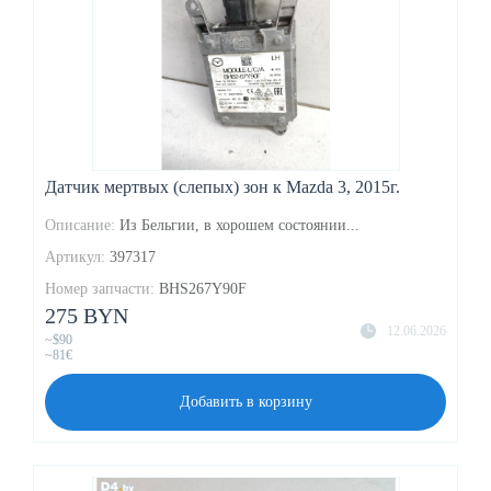
Датчик мертвых (слепых) зон к Mazda 3, 2015г.
Описание:
Из Бельгии, в хорошем состоянии...
Артикул:
397317
Номер запчасти:
BHS267Y90F
275 BYN
12.06.2026
~$90
~81€
Добавить в корзину