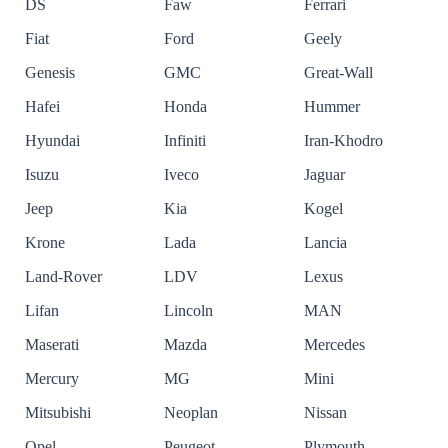
DS
Faw
Ferrari
Fiat
Ford
Geely
Genesis
GMC
Great-Wall
Hafei
Honda
Hummer
Hyundai
Infiniti
Iran-Khodro
Isuzu
Iveco
Jaguar
Jeep
Kia
Kogel
Krone
Lada
Lancia
Land-Rover
LDV
Lexus
Lifan
Lincoln
MAN
Maserati
Mazda
Mercedes
Mercury
MG
Mini
Mitsubishi
Neoplan
Nissan
Opel
Peugeot
Plymouth