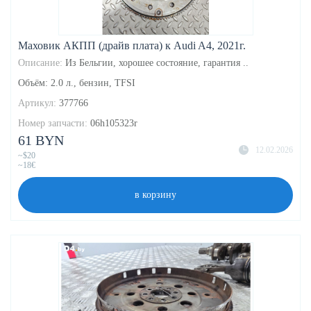
Маховик АКПП (драйв плата) к Audi A4, 2021г.
Описание:
Из Бельгии, хорошее состояние, гарантия ..
Объём: 2.0 л., бензин, TFSI
Артикул:
377766
Номер запчасти:
06h105323r
61 BYN
12.02.2026
~$20
~18€
в корзину