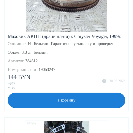
Маховик АКПП (драйв плата) к Chrysler Voyager, 1999г.
Описание:
Из Бельгии. Гарантия на установку и проверку . ..
Объём: 3.3 л., бензин,
Артикул:
384612
Номер запчасти:
190b3247
144 BYN
30.03.2026
~$47
~42€
в корзину