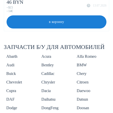
46 BYN
13.07.2026
~$15
~14€
в корзину
ЗАПЧАСТИ Б/У ДЛЯ АВТОМОБИЛЕЙ
Abarth
Acura
Alfa Romeo
Audi
Bentley
BMW
Buick
Cadillac
Chery
Chevrolet
Chrysler
Citroen
Cupra
Dacia
Daewoo
DAF
Daihatsu
Datsun
Dodge
DongFeng
Doosan