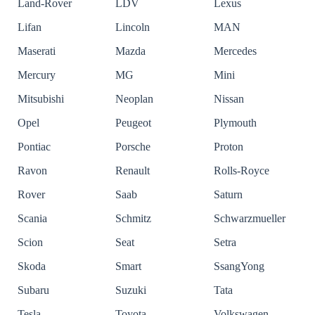
Land-Rover
LDV
Lexus
Lifan
Lincoln
MAN
Maserati
Mazda
Mercedes
Mercury
MG
Mini
Mitsubishi
Neoplan
Nissan
Opel
Peugeot
Plymouth
Pontiac
Porsche
Proton
Ravon
Renault
Rolls-Royce
Rover
Saab
Saturn
Scania
Schmitz
Schwarzmueller
Scion
Seat
Setra
Skoda
Smart
SsangYong
Subaru
Suzuki
Tata
Tesla
Toyota
Volkswagen