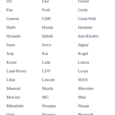
DS
Faw
Ferrari
Fiat
Ford
Geely
Genesis
GMC
Great-Wall
Hafei
Honda
Hummer
Hyundai
Infiniti
Iran-Khodro
Isuzu
Iveco
Jaguar
Jeep
Kia
Kogel
Krone
Lada
Lancia
Land-Rover
LDV
Lexus
Lifan
Lincoln
MAN
Maserati
Mazda
Mercedes
Mercury
MG
Mini
Mitsubishi
Neoplan
Nissan
Opel
Peugeot
Plymouth