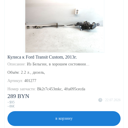
Кулиса к Ford Transit Custom, 2013г.
Описание:
Из Бельгии, в хорошем состоянии...
Объём: 2.2 л., дизель,
Артикул:
401277
Номер запчасти:
Bk2r7c453mkc, 4fta095cecda
289 BYN
22.07.2026
~$95
~86€
в корзину