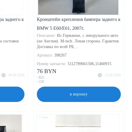
а заднего к
Кронштейн крепления бампера заднего к
BMW 5 E60/E61, 2007г.
Описание:
Из Германии, с леворульного авто
м состояни
(не Англия). M-tech. Левая сторона. Гарантия.
Доставка по всей РБ, ..
Артикул:
398267
Номер запчасти:
5112789661506,11460915
76 BYN
06.06.2026
23.06.2026
~$25
~22€
в корзину