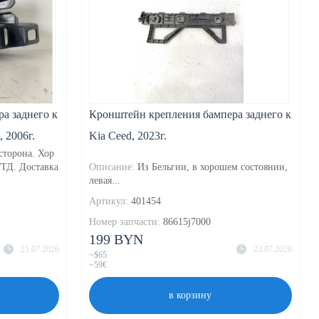
а заднего к
Кронштейн крепления бампера заднего к
 2006г.
Kia Ceed, 2023г.
сторона. Хор
ГТД. Доставка
Описание:
Из Бельгии, в хорошем состоянии,
левая...
Артикул:
401454
Номер запчасти:
86615j7000
199 BYN
21.07.2026
23.07.2026
~$65
~59€
в корзину