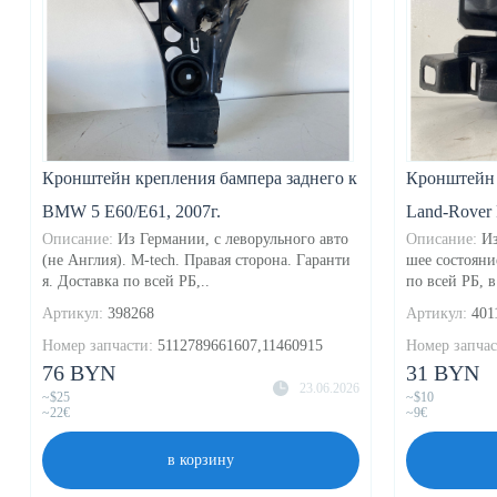
Кронштейн крепления бампера заднего к
Кронштейн 
BMW 5 E60/E61, 2007г.
Land-Rover 
Описание:
Из Германии, с леворульного авто
Описание:
Из
(не Англия). M-tech. Правая сторона. Гаранти
шее состояни
я. Доставка по всей РБ,..
по всей РБ, в
Артикул:
398268
Артикул:
401
Номер запчасти:
5112789661607,11460915
Номер запчас
76 BYN
31 BYN
23.06.2026
~$25
~$10
~22€
~9€
в корзину