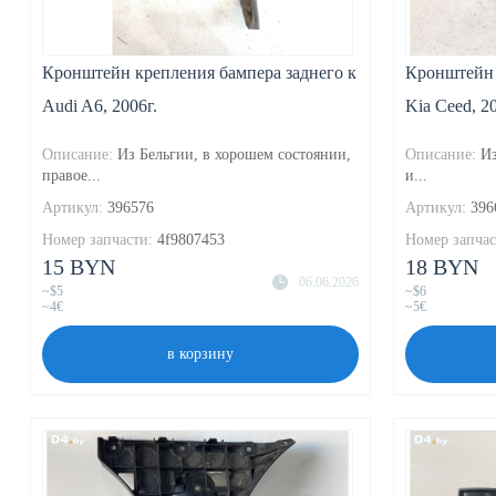
Кронштейн крепления бампера заднего к
Кронштейн 
Audi A6, 2006г.
Kia Ceed, 20
Описание:
Из Бельгии, в хорошем состоянии,
Описание:
Из
правое...
и...
Артикул:
396576
Артикул:
396
Номер запчасти:
4f9807453
Номер запчас
15 BYN
18 BYN
06.06.2026
~$5
~$6
~4€
~5€
в корзину