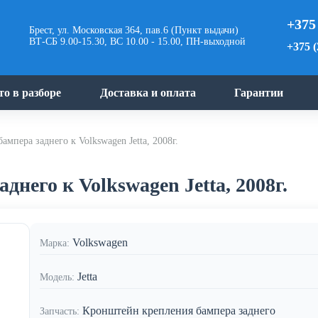
+375
Брест, ул. Московская 364, пав.6 (Пункт выдачи)
ВТ-СБ 9.00-15.30, ВС 10.00 - 15.00, ПН-выходной
+375 (
то в разборе
Доставка и оплата
Гарантии
мпера заднего к Volkswagen Jetta, 2008г.
него к Volkswagen Jetta, 2008г.
Volkswagen
Марка:
Jetta
Модель:
Кронштейн крепления бампера заднего
Запчасть: