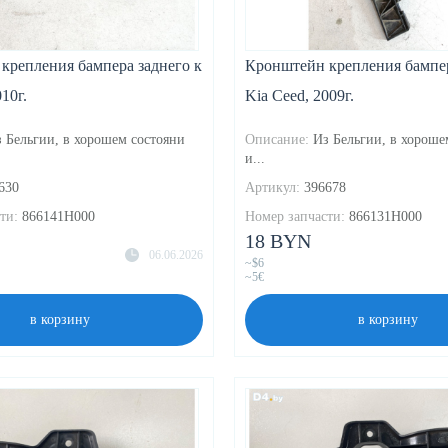
крепления бампера заднего к
Кронштейн крепления бампер
10г.
Kia Ceed, 2009г.
 Бельгии, в хорошем состояни
Описание:
Из Бельгии, в хороше
и...
630
Артикул:
396678
ти:
866141H000
Номер запчасти:
866131H000
18 BYN
06.06.2026
~$6
~5€
в корзину
в корзину