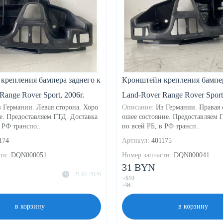
крепления бампера заднего к
Кронштейн крепления бампер
Range Rover Sport, 2006г.
Land-Rover Range Rover Sport,
 Германии. Левая сторона. Хоро
Описание:
Из Германии. Правая 
е. Предоставляем ГТД. Доставка
ошее состояние. Предоставляем 
 РФ транспо..
по всей РБ, в РФ трансп..
174
Артикул:
401175
ти:
DQN000051
Номер запчасти:
DQN000041
31 BYN
21.07.2026
~$10
~9€
в корзину
в корзину