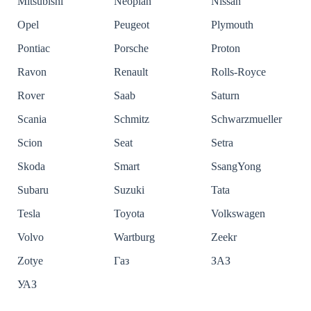
Mitsubishi
Neoplan
Nissan
Opel
Peugeot
Plymouth
Pontiac
Porsche
Proton
Ravon
Renault
Rolls-Royce
Rover
Saab
Saturn
Scania
Schmitz
Schwarzmueller
Scion
Seat
Setra
Skoda
Smart
SsangYong
Subaru
Suzuki
Tata
Tesla
Toyota
Volkswagen
Volvo
Wartburg
Zeekr
Zotye
Газ
ЗАЗ
УАЗ