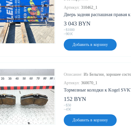
Артикул:
310462_1
Дверь задняя распашная правая к
3 043 BYN
~$1000
~901€
Добавить в корзину
Описание:
Из Бельгии, хорошее состо
Артикул:
360070_1
Тормозные колодки к Kogel SVKT
152 BYN
~$50
~45€
Добавить в корзину