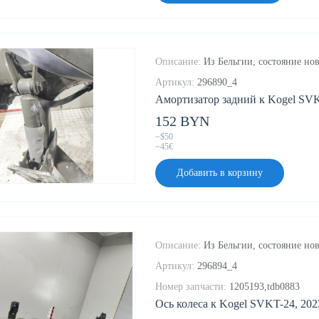
Описание:
Из Бельгии, состояние нов
Артикул:
296890_4
Амортизатор задний к Kogel SVK
152 BYN
~$50
~45€
Добавить в корзину
Описание:
Из Бельгии, состояние нов
Артикул:
296894_4
Номер запчасти:
1205193,tdb0883
Ось колеса к Kogel SVKT-24, 202