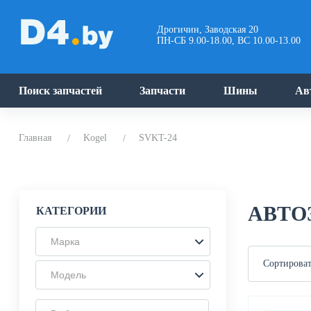
Дрогичин, Заводская 20
ПН-СБ 9.00-18.00, ВС 10.00-13.00
Поиск запчастей
Запчасти
Шины
Ав
Главная
Kogel
SVKT-24
АВТО
КАТЕГОРИИ
Марка
Сортироват
Модель