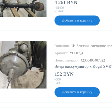
4 261 BYN
~$1400
~1262€
Добавить в корзину
Описание:
Из Бельгии, состояние нов
Артикул:
296907_4
Номер запчасти:
42350405407322
Энергоаккумулятор к Kogel SVKT
152 BYN
~$50
~45€
Добавить в корзину