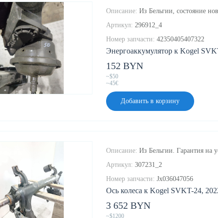
Описание:
Из Бельгии, состояние нов
Артикул:
296912_4
Номер запчасти:
42350405407322
Энергоаккумулятор к Kogel SVKT
152 BYN
~$50
~45€
Добавить в корзину
Описание:
Из Бельгии. Гарантия на у
Артикул:
307231_2
Номер запчасти:
Jx036047056
Ось колеса к Kogel SVKT-24, 202
3 652 BYN
~$1200