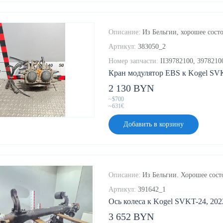
Описание:
Из Бельгии, хорошее состо
Артикул:
383050_2
Номер запчасти:
II39782100, 3978210
Кран модулятор EBS к Kogel SVK
2 130 BYN
~$700
~631€
Добавить в корзину
Описание:
Из Бельгии. Хорошее сост
Артикул:
391642_1
Ось колеса к Kogel SVKT-24, 202
3 652 BYN