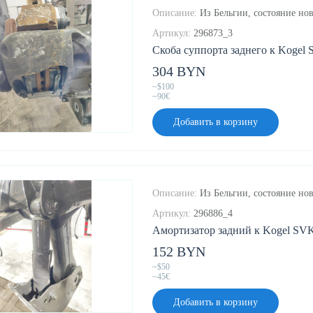
Описание:
Из Бельгии, состояние ново
Артикул:
296873_3
Скоба суппорта заднего к Kogel 
304 BYN
~$100
~90€
Добавить в корзину
Описание:
Из Бельгии, состояние нов
Артикул:
296886_4
Амортизатор задний к Kogel SVK
152 BYN
~$50
~45€
Добавить в корзину