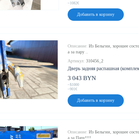
~1082€
Добавить в корзину
Описание:
Из Бельгии, хорошее состо
а за пару ..
Артикул:
310456_2
Дверь задняя распашная (комплек
3 043 BYN
~$1000
~901€
Добавить в корзину
Описание:
Из Бельгии, хорошее состо
а за Пару!!!!..