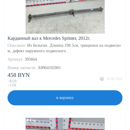
Карданный вал к Mercedes Sprinter, 2012г.
Описание:
Из Бельгии. Длинна 198.5см, трещинки на подвесно
м, дефект наружного подвесного ..
Артикул:
395664
Номер запчасти:
A9064102001
458 BYN
01.06.2026
~$150
~135€
в корзину