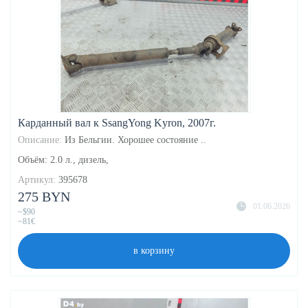
Карданный вал к SsangYong Kyron, 2007г.
Описание:
Из Бельгии. Хорошее состояние ..
Объём: 2.0 л., дизель,
Артикул:
395678
275 BYN
01.06.2026
~$90
~81€
в корзину